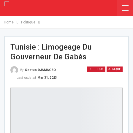
Home
Politique
Tunisie : Limogeage Du
Gouverneur De Gabès
POLITIQUE
AFRIQUE
By
Septus DJAMAGBO
Last updated
Mar 31, 2023