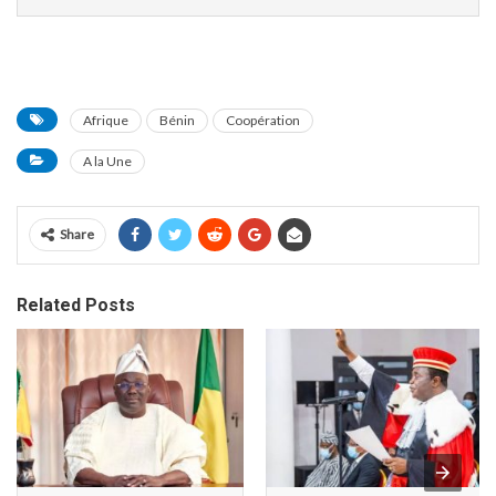
Afrique
Bénin
Coopération
A la Une
Share
Related Posts