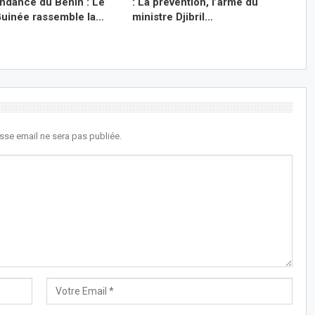
endance du Bénin : Le
: La prévention, l’arme du
inée rassemble la…
ministre Djibril…
sse email ne sera pas publiée.