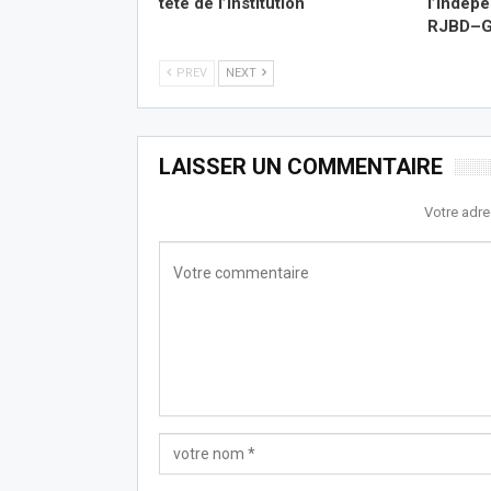
tête de l’institution
l’indép
RJBD–Gu
PREV
NEXT
LAISSER UN COMMENTAIRE
Votre adre