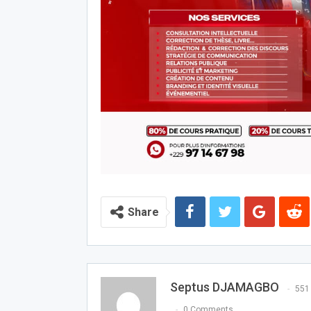
Share
Septus DJAMAGBO
551
0 Comments