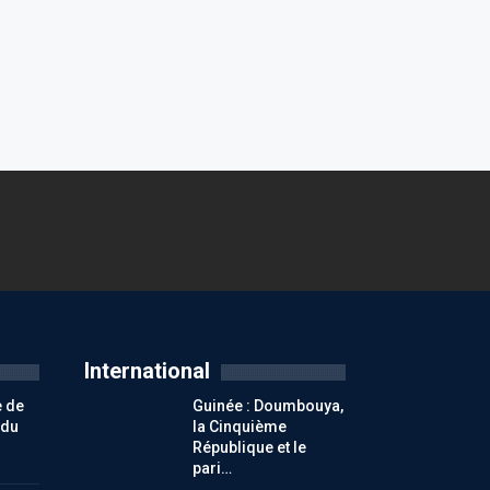
International
e de
Guinée : Doumbouya,
 du
la Cinquième
République et le
pari…