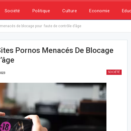
Société
Politique
Culture
Economie
Educ
s menacés de blocage pour faute de contrôle d’âge
Sites Pornos Menacés De Blocage
’âge
SOCIÉTÉ
2023