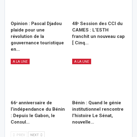
Opinion : Pascal Djadou
48ᵉ Session des CCI du
plaide pour une
CAMES : L’ESTH
révolution de la
franchit un nouveau cap
gouvernance touristique
[ Cinq…
en…
A LA UNE
A LA UNE
66ᵉ anniversaire de
Bénin : Quand le génie
l’indépendance du Bénin
institutionnel rencontre
: Depuis le Gabon, le
l’histoire Le Sénat,
Consul…
nouvelle…
PREV
NEXT