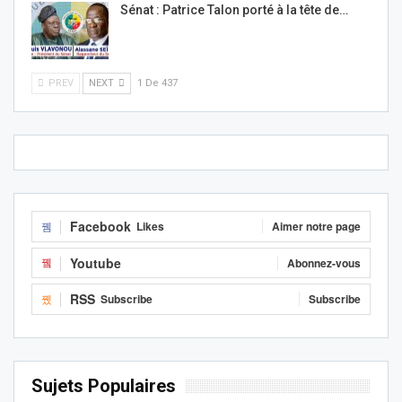
Sénat : Patrice Talon porté à la tête de…
PREV
NEXT
1 De 437
Facebook
Likes
Aimer notre page
Youtube
Abonnez-vous
RSS
Subscribe
Subscribe
Sujets Populaires