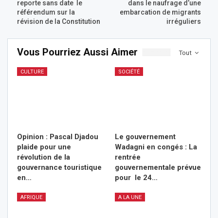
reporte sans date le
dans le naufrage d’une
référendum sur la
embarcation de migrants
révision de la Constitution
irréguliers
Vous Pourriez Aussi Aimer
Tout
CULTURE
SOCIÉTÉ
Opinion : Pascal Djadou
Le gouvernement
plaide pour une
Wadagni en congés : La
révolution de la
rentrée
gouvernance touristique
gouvernementale prévue
en…
pour le 24…
AFRIQUE
A LA UNE