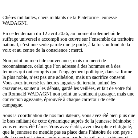
Chères militantes, chers militants de la Plateforme Jeunesse
WADAGNI,
En ce lendemain du 12 avril 2026, au moment solennel où le
suffrage universel a accompli son œuvre sur l’ensemble du territoire
national, c’est une seule parole que je porte, à la fois au fond de la
voix et au centre de la conscience : merci.
Non point un merci de convenance, mais un merci de
reconnaissance, celui que l’on adresse à des hommes et à des
femmes qui ont compris que l’engagement politique, dans sa forme
la plus noble, n’est pas une adhésion, mais un sacrifice consenti.
Vous avez traversé les heures ingrates du terrain, animé les
caravanes, soutenu les débats, gardé les veillées, et fait de votre foi
en Romuald WADAGNI non point un sentiment passager, mais une
conviction agissante, éprouvée à chaque carrefour de cette
campagne.
Sous la coordination de nos facilitateurs, vous avez été bien plus que
le bras militant de cette dynamique auprès de la jeunesse béninoise :
vous en avez été l’âme. Vous avez établi, avec discipline et dignité,
que la jeunesse ne mendie pas sa place dans l’histoire de son pays ;
elle la construit, pierre après pierre, par le travail, par la rigueur et