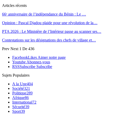
Articles récents
66ᵉ anniversaire de l’indépendance du Bénin : Le …
Opinion : Pascal Djadou plaide pour une révolution de la…
PTA 2026 : Le Ministère de l’Intérieur passe au scanner ses…
Contestations sur les désignations des chefs de village et…
Prev
Next
1 De 436
Facebook
Likes
Aimer notre page
Youtube
Abonnez-vous
RSS
Subscribe
Subscribe
Sujets Populaires
A la Une
404
Société
321
Politique
289
Afrique
86
International
72
Sécurité
39
Sport
39