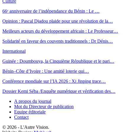
Culture
66ᵉ anniversaire de l’indépendance du Bénin : Le …
Opinion : Pascal Djadou plaide pour une révolution de la…
Meilleurs acteurs du développement africain : Le Professeur…
Solidarité en faveur des couvents traditionnels : Dr Dénis…
International
Guinée : Doumbouya, la Cinquième République et le pari…
Bénin–Côte d’Ivoire : Une amitié loterie qui…
Conférence mondiale sur l’IA 2026 : Xi Jinping trace…
Dossier Kemi Séba /Enquête numérique et vérification des…
A propos du journal
Mot du Directeur de publication
Equipe éditoriale
Contact
© 2026 - L'Autre Vision.