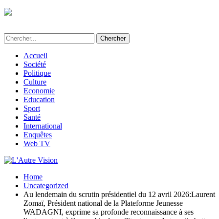
L'Autre Vision - Média d'informations et
d'investigations au Bénin
Accueil
Société
Politique
Culture
Economie
Education
Sport
Santé
International
Enquêtes
Web TV
Home
Uncategorized
Au lendemain du scrutin présidentiel du 12 avril 2026:Laurent
Zomaï, Président national de la Plateforme Jeunesse
WADAGNI, exprime sa profonde reconnaissance à ses