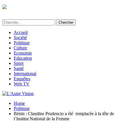
L'Autre Vision - Média d'informations et
d'investigations au Bénin
Accueil
Société
Politique
Culture
Economie
Education
Sport
Santé
International
Enquêtes
Web TV
Home
Politique
Bénin : Claudine Prudencio a été remplacée à la tête de
l’Institut National de la Femme