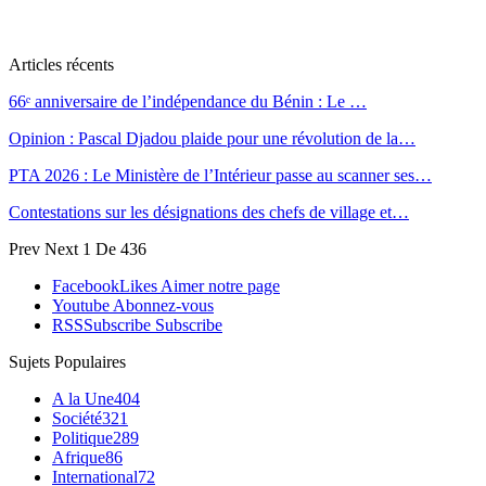
Articles récents
66ᵉ anniversaire de l’indépendance du Bénin : Le …
Opinion : Pascal Djadou plaide pour une révolution de la…
PTA 2026 : Le Ministère de l’Intérieur passe au scanner ses…
Contestations sur les désignations des chefs de village et…
Prev
Next
1 De 436
Facebook
Likes
Aimer notre page
Youtube
Abonnez-vous
RSS
Subscribe
Subscribe
Sujets Populaires
A la Une
404
Société
321
Politique
289
Afrique
86
International
72