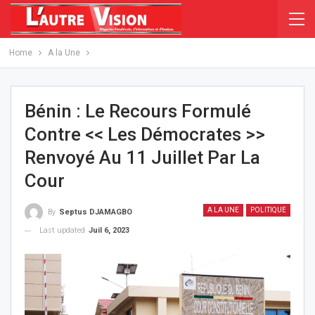
Home
A la Une
Bénin : Le Recours Formulé
Contre << Les Démocrates >>
Renvoyé Au 11 Juillet Par La
Cour
A LA UNE
POLITIQUE
By
Septus DJAMAGBO
Last updated
Juil 6, 2023