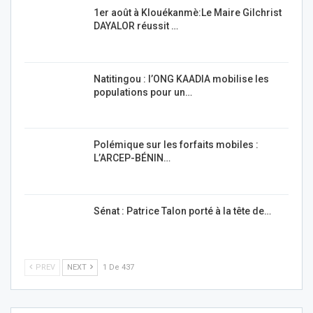
1er août à Klouékanmè:Le Maire Gilchrist
DAYALOR réussit …
Natitingou : l’ONG KAADIA mobilise les
populations pour un…
Polémique sur les forfaits mobiles :
L’ARCEP-BÉNIN…
Sénat : Patrice Talon porté à la tête de…
PREV
NEXT
1 De 437