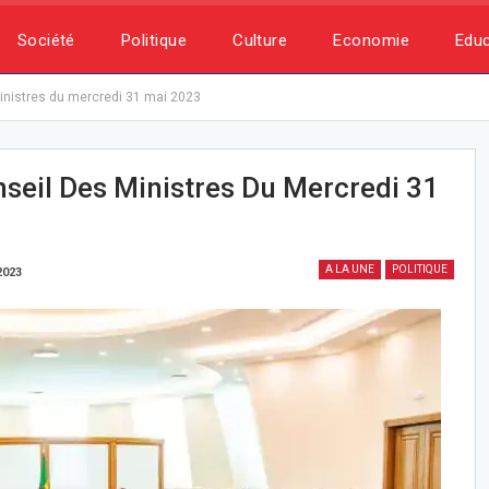
Société
Politique
Culture
Economie
Educ
inistres du mercredi 31 mai 2023
seil Des Ministres Du Mercredi 31
A LA UNE
POLITIQUE
2023