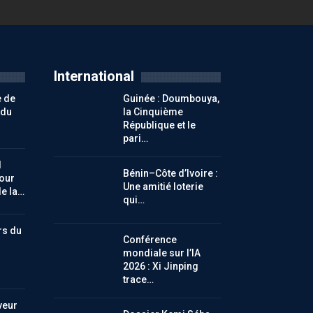
International
e de
Guinée : Doumbouya,
 du
la Cinquième
République et le
pari…
l
Bénin–Côte d’Ivoire :
our
Une amitié loterie
de la…
qui…
rs du
Conférence
mondiale sur l’IA
2026 : Xi Jinping
trace…
veur