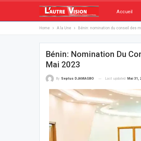
Accueil
Home
A la Une
Bénin: nomination du conseil des m
Bénin: Nomination Du Con
Mai 2023
Last updated
Mai 31, 
By
Septus DJAMAGBO