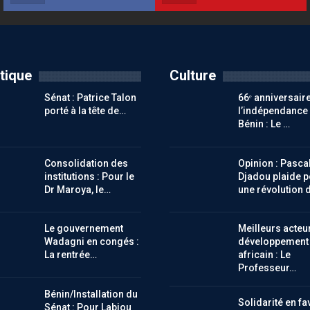
itique
Culture
Sénat : Patrice Talon
66ᵉ anniversair
porté à la tête de…
l’indépendance
Bénin : Le …
Consolidation des
Opinion : Pasca
institutions : Pour le
Djadou plaide p
Dr Maroya, le…
une révolution 
Le gouvernement
Meilleurs acteu
Wadagni en congés :
développement
La rentrée…
africain : Le
Professeur…
Bénin/Installation du
Solidarité en fa
Sénat : Pour Labiou