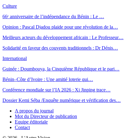
Culture
66ᵉ anniversaire de l’indépendance du Bénin : Le …
Opinion : Pascal Djadou plaide pour une révolution de la…
Meilleurs acteurs du développement africain : Le Professeur…
Solidarité en faveur des couvents traditionnels : Dr Dénis…
International
Guinée : Doumbouya, la Cinquième République et le pari…
Bénin–Côte d’Ivoire : Une amitié loterie qui…
Conférence mondiale sur l’IA 2026 : Xi Jinping trace…
Dossier Kemi Séba /Enquête numérique et vérification des…
A propos du journal
Mot du Directeur de publication
Equipe éditoriale
Contact
© 2026 - L'Autre Vision.