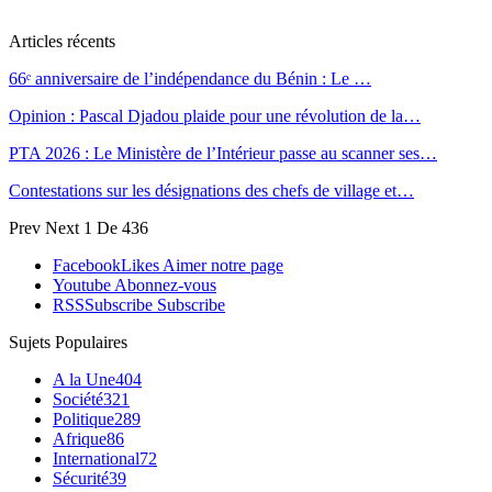
Articles récents
66ᵉ anniversaire de l’indépendance du Bénin : Le …
Opinion : Pascal Djadou plaide pour une révolution de la…
PTA 2026 : Le Ministère de l’Intérieur passe au scanner ses…
Contestations sur les désignations des chefs de village et…
Prev
Next
1 De 436
Facebook
Likes
Aimer notre page
Youtube
Abonnez-vous
RSS
Subscribe
Subscribe
Sujets Populaires
A la Une
404
Société
321
Politique
289
Afrique
86
International
72
Sécurité
39