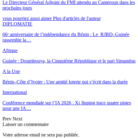
Le Directeur Général Adjoint du FMI attendu au Cameroun dans les
prochains jours
vous pourriez aussi aimer
Plus d'articles de l'auteur
DIPLOMATIE
66ᵉ anniversaire de l’indépendance du Bénin : Le RJBD–Guinée
rassemble la…
Afrique
Guinée : Doumbouya, la Cinquième République et le pari Simandou
A la Une
Bénin–Côte d’Ivoire : Une amitié loterie qui s’écrit dans la durée
International
Conférence mondiale sur l’IA 2026 : Xi Jinping trace quatre pistes
pour une IA…
Prev
Next
Laisser un commentaire
Votre adresse email ne sera pas publiée.