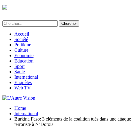
L'Autre Vision - Média d'informations et
d'investigations au Bénin
Accueil
Société
Politique
Culture
Economie
Education
Sport
Santé
International
Enquêtes
Web TV
Home
International
Burkina Faso: 3 éléments de la coalition tués dans une attaque
terroriste à N’Dorola