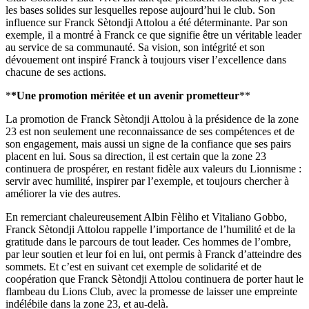
les bases solides sur lesquelles repose aujourd’hui le club. Son
influence sur Franck Sètondji Attolou a été déterminante. Par son
exemple, il a montré à Franck ce que signifie être un véritable leader
au service de sa communauté. Sa vision, son intégrité et son
dévouement ont inspiré Franck à toujours viser l’excellence dans
chacune de ses actions.
*
*Une promotion méritée et un avenir prometteur
**
La promotion de Franck Sètondji Attolou à la présidence de la zone
23 est non seulement une reconnaissance de ses compétences et de
son engagement, mais aussi un signe de la confiance que ses pairs
placent en lui. Sous sa direction, il est certain que la zone 23
continuera de prospérer, en restant fidèle aux valeurs du Lionnisme :
servir avec humilité, inspirer par l’exemple, et toujours chercher à
améliorer la vie des autres.
En remerciant chaleureusement Albin Fèliho et Vitaliano Gobbo,
Franck Sètondji Attolou rappelle l’importance de l’humilité et de la
gratitude dans le parcours de tout leader. Ces hommes de l’ombre,
par leur soutien et leur foi en lui, ont permis à Franck d’atteindre des
sommets. Et c’est en suivant cet exemple de solidarité et de
coopération que Franck Sètondji Attolou continuera de porter haut le
flambeau du Lions Club, avec la promesse de laisser une empreinte
indélébile dans la zone 23, et au-delà.