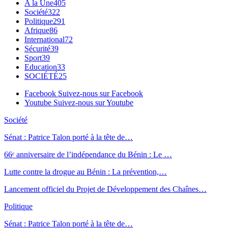
A la Une
405
Société
322
Politique
291
Afrique
86
International
72
Sécurité
39
Sport
39
Education
33
SOCIÉTÉ
25
Facebook
Suivez-nous sur Facebook
Youtube
Suivez-nous sur Youtube
Société
Sénat : Patrice Talon porté à la tête de…
66ᵉ anniversaire de l’indépendance du Bénin : Le …
Lutte contre la drogue au Bénin : La prévention,…
Lancement officiel du Projet de Développement des Chaînes…
Politique
Sénat : Patrice Talon porté à la tête de…