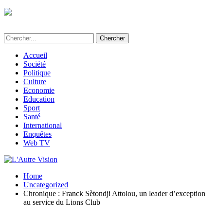
L'Autre Vision - Média d'informations et
d'investigations au Bénin
Accueil
Société
Politique
Culture
Economie
Education
Sport
Santé
International
Enquêtes
Web TV
Home
Uncategorized
Chronique : Franck Sètondji Attolou, un leader d’exception
au service du Lions Club