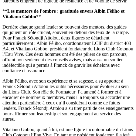
parcours empreint de rigueur, de résilience et de volonté de servir.
*
*Les mentors de l’ombre : gratitude envers Albin Fèliho et
Vitaliano Gobbo
**
Derrière chaque grand leader se trouvent des mentors, des guides
qui jouent un rôle crucial, souvent en dehors des feux de la rampe.
Pour Franck Sètondji Attolou, deux figures se détachent
particulièrement : Albin Fèliho, coordonnateur LCIF du district 403-
A4, et Vitaliano Gobbo, président fondateur du Lions Club Cotonou
l’Eau Vive. Ces deux hommes ont été des piliers de son parcours,
offrant non seulement des conseils avisés, mais aussi un soutien
indéfectible qui a permis à Franck de gravir les échelons avec
confiance et assurance.
Albin Fèliho, avec son expérience et sa sagesse, a su apporter à
Franck Sètondji Attolou les outils nécessaires pour évoluer au sein
du Lions Club. Son rôle de Formateur l’a amené à former et à
encadrer de nombreux membres, mais il a toujours su accorder une
attention particulière à ceux qu’il considérait comme de futurs
leaders. Franck Sètondji Attolou a su tirer parti de ces enseignements
pour affirmer son leadership et son engagement au service des
autres.
Vitaliano Gobbo, quant à lui, est une figure incontournable du Lions
Club Cotonou l’Eau Vive. En tant que président fondateur, il a jeté