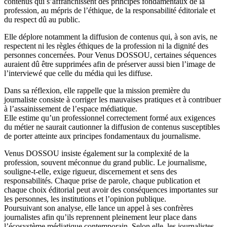
contenus qui s’affranchissent des principes fondamentaux de la
profession, au mépris de l’éthique, de la responsabilité éditoriale et
du respect dû au public.
Elle déplore notamment la diffusion de contenus qui, à son avis, ne
respectent ni les règles éthiques de la profession ni la dignité des
personnes concernées. Pour Venus DOSSOU, certaines séquences
auraient dû être supprimées afin de préserver aussi bien l’image de
l’interviewé que celle du média qui les diffuse.
Dans sa réflexion, elle rappelle que la mission première du
journaliste consiste à corriger les mauvaises pratiques et à contribuer
à l’assainissement de l’espace médiatique.
Elle estime qu’un professionnel correctement formé aux exigences
du métier ne saurait cautionner la diffusion de contenus susceptibles
de porter atteinte aux principes fondamentaux du journalisme.
Venus DOSSOU insiste également sur la complexité de la
profession, souvent méconnue du grand public. Le journalisme,
souligne-t-elle, exige rigueur, discernement et sens des
responsabilités. Chaque prise de parole, chaque publication et
chaque choix éditorial peut avoir des conséquences importantes sur
les personnes, les institutions et l’opinion publique.
Poursuivant son analyse, elle lance un appel à ses confrères
journalistes afin qu’ils reprennent pleinement leur place dans
l’écosystème médiatique contemporain. Selon elle, les journalistes