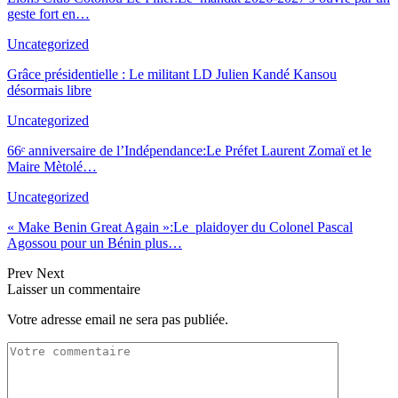
geste fort en…
Uncategorized
Grâce présidentielle : Le militant LD Julien Kandé Kansou
désormais libre
Uncategorized
66ᵉ anniversaire de l’Indépendance:Le Préfet Laurent Zomaï et le
Maire Mètolé…
Uncategorized
« Make Benin Great Again »:Le plaidoyer du Colonel Pascal
Agossou pour un Bé
nin plus
…
Prev
Next
Laisser un commentaire
Votre adresse email ne sera pas publiée.