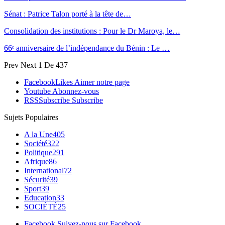
Sénat : Patrice Talon porté à la tête de…
Consolidation des institutions : Pour le Dr Maroya, le…
66ᵉ anniversaire de l’indépendance du Bénin : Le …
Prev
Next
1 De 437
Facebook
Likes
Aimer notre page
Youtube
Abonnez-vous
RSS
Subscribe
Subscribe
Sujets Populaires
A la Une
405
Société
322
Politique
291
Afrique
86
International
72
Sécurité
39
Sport
39
Education
33
SOCIÉTÉ
25
Facebook
Suivez-nous sur Facebook