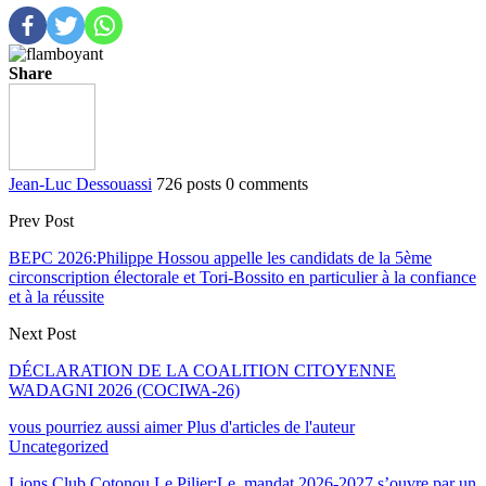
Share
Jean-Luc Dessouassi
726 posts
0 comments
Prev Post
BEPC 2026:Philippe Hossou appelle les candidats de la 5ème
circonscription électorale et Tori-Bossito en particulier à la confiance
et à la réussite
Next Post
DÉCLARATION DE LA COALITION CITOYENNE
WADAGNI 2026 (COCIWA-26)
vous pourriez aussi aimer
Plus d'articles de l'auteur
Uncategorized
Lions Club Cotonou Le Pilier:Le mandat 2026-2027 s’ouvre par un