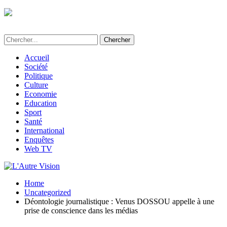
L'Autre Vision - Média d'informations et
d'investigations au Bénin
Accueil
Société
Politique
Culture
Economie
Education
Sport
Santé
International
Enquêtes
Web TV
Home
Uncategorized
Déontologie journalistique : Venus DOSSOU appelle à une
prise de conscience dans les médias