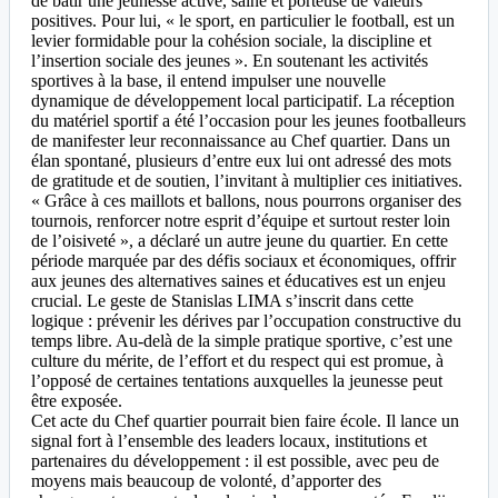
de bâtir une jeunesse active, saine et porteuse de valeurs
positives. Pour lui, « le sport, en particulier le football, est un
levier formidable pour la cohésion sociale, la discipline et
l’insertion sociale des jeunes ». En soutenant les activités
sportives à la base, il entend impulser une nouvelle
dynamique de développement local participatif. La réception
du matériel sportif a été l’occasion pour les jeunes footballeurs
de manifester leur reconnaissance au Chef quartier. Dans un
élan spontané, plusieurs d’entre eux lui ont adressé des mots
de gratitude et de soutien, l’invitant à multiplier ces initiatives.
« Grâce à ces maillots et ballons, nous pourrons organiser des
tournois, renforcer notre esprit d’équipe et surtout rester loin
de l’oisiveté », a déclaré un autre jeune du quartier. En cette
période marquée par des défis sociaux et économiques, offrir
aux jeunes des alternatives saines et éducatives est un enjeu
crucial. Le geste de Stanislas LIMA s’inscrit dans cette
logique : prévenir les dérives par l’occupation constructive du
temps libre. Au-delà de la simple pratique sportive, c’est une
culture du mérite, de l’effort et du respect qui est promue, à
l’opposé de certaines tentations auxquelles la jeunesse peut
être exposée.
Cet acte du Chef quartier pourrait bien faire école. Il lance un
signal fort à l’ensemble des leaders locaux, institutions et
partenaires du développement : il est possible, avec peu de
moyens mais beaucoup de volonté, d’apporter des