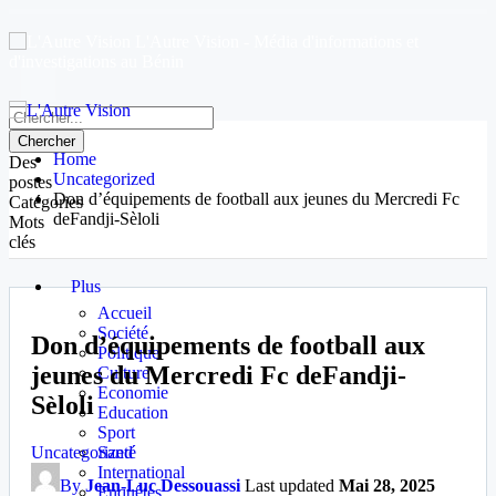
L'Autre Vision - Média d'informations et
d'investigations au Bénin
Home
Des
Uncategorized
postes
Don d’équipements de football aux jeunes du Mercredi Fc
Catégories
deFandji-Sèloli
Mots
clés
Plus
Accueil
Société
Don d’équipements de football aux
Politique
jeunes du Mercredi Fc deFandji-
Culture
Economie
Sèloli
Education
Sport
Uncategorized
Santé
International
By
Jean-Luc Dessouassi
Last updated
Mai 28, 2025
Enquêtes