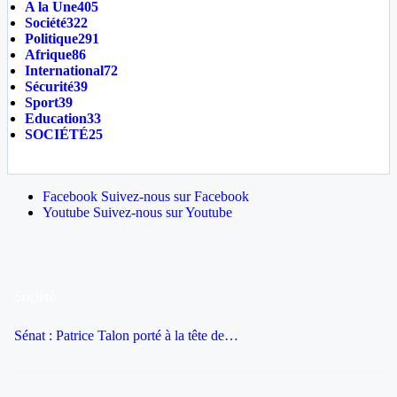
A la Une
405
Société
322
Politique
291
Afrique
86
International
72
Sécurité
39
Sport
39
Education
33
SOCIÉTÉ
25
Facebook
Suivez-nous sur Facebook
Youtube
Suivez-nous sur Youtube
Société
Sénat : Patrice Talon porté à la tête de…