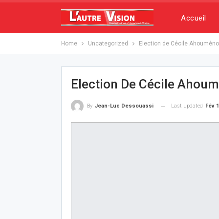
Accueil
Home
Uncategorized
Election de Cécile Ahoumèno
Election De Cécile Ahou
Last updated
Fév 1
By
Jean-Luc Dessouassi