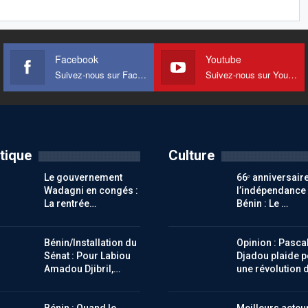
Facebook
Youtube
Suivez-nous sur Facebook
Suivez-nous sur Youtube
itique
Culture
Le gouvernement
66ᵉ anniversair
Wadagni en congés :
l’indépendance
La rentrée…
Bénin : Le …
Bénin/Installation du
Opinion : Pasca
Sénat : Pour Labiou
Djadou plaide p
Amadou Djibril,…
une révolution 
Bénin : Quand le
Meilleurs acteu