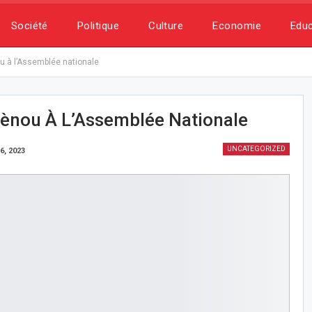
Société
Politique
Culture
Economie
Educ
u à l’Assemblée nationale
mènou À L’Assemblée Nationale
UNCATEGORIZED
6, 2023