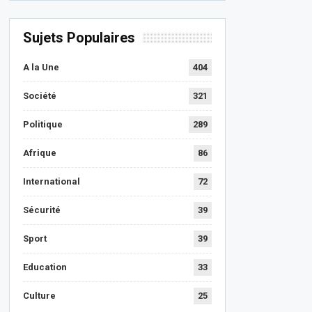
Sujets Populaires
A la Une
404
Société
321
Politique
289
Afrique
86
International
72
Sécurité
39
Sport
39
Education
33
Culture
25