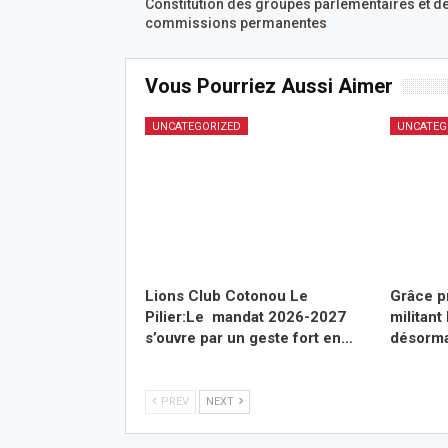
Constitution des groupes parlementaires et d
commissions permanentes
Vous Pourriez Aussi Aimer
UNCATEGORIZED
UNCATEG
Lions Club Cotonou Le
Grâce pr
Pilier:Le mandat 2026-2027
militan
s’ouvre par un geste fort en…
désorma
PREV
NEXT