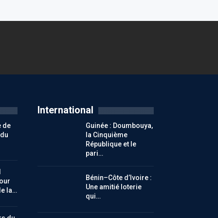
International
e de
Guinée : Doumbouya,
 du
la Cinquième
République et le
pari…
l
Bénin–Côte d’Ivoire :
our
Une amitié loterie
de la…
qui…
rs du