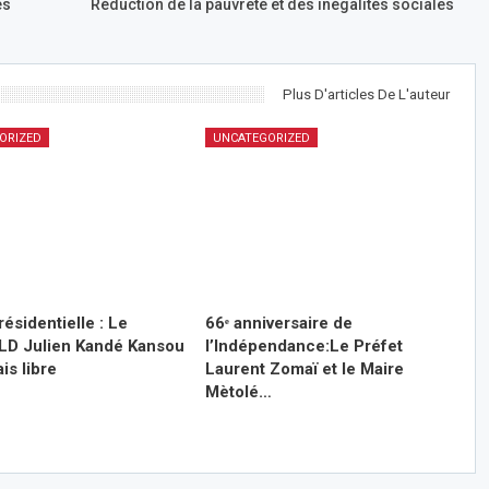
es
Réduction de la pauvreté et des inégalités sociales
Plus D'articles De L'auteur
ORIZED
UNCATEGORIZED
ésidentielle : Le
66ᵉ anniversaire de
t LD Julien Kandé Kansou
l’Indépendance:Le Préfet
is libre
Laurent Zomaï et le Maire
Mètolé…