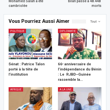
Mohamed Salah a été
bilan passe à 48.448
cambriolée
morts
Vous Pourriez Aussi Aimer
Tout
POLITIQUE
DIPLOMATIE
Sénat : Patrice Talon
66ᵉ anniversaire de
porté à la tête de
l’indépendance du Bénin
l’institution
: Le RJBD–Guinée
rassemble la…
AFRIQUE
A LA UNE