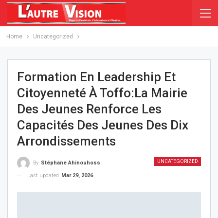
Home
Uncategorized
Formation En Leadership Et
Citoyenneté À Toffo:La Mairie
Des Jeunes Renforce Les
Capacités Des Jeunes Des Dix
Arrondissements
UNCATEGORIZED
By
Stéphane Ahinouhossou
Last updated
Mar 29, 2026