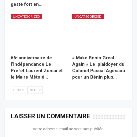
geste fort en…
UNCATEGORIZED
UNCATEGORIZED
66ᵉ anniversaire de
« Make Benin Great
l’Indépendance:Le
Again »:Le plaidoyer du
Préfet Laurent Zomaï et
Colonel Pascal Agossou
le Maire Mètolé…
pour un Bé
nin plus
…
PREV
NEXT
LAISSER UN COMMENTAIRE
Votre adresse email ne sera pas publiée.