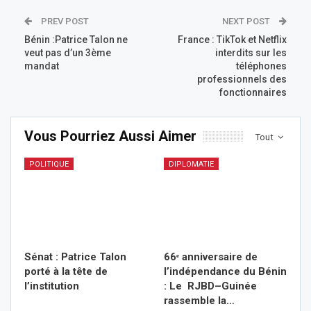
PREV POST
NEXT POST
Bénin :Patrice Talon ne
France : TikTok et Netflix
veut pas d’un 3ème
interdits sur les
mandat
téléphones
professionnels des
fonctionnaires
Vous Pourriez Aussi Aimer
Tout
POLITIQUE
DIPLOMATIE
Sénat : Patrice Talon
66ᵉ anniversaire de
porté à la tête de
l’indépendance du Bénin
l’institution
: Le RJBD–Guinée
rassemble la…