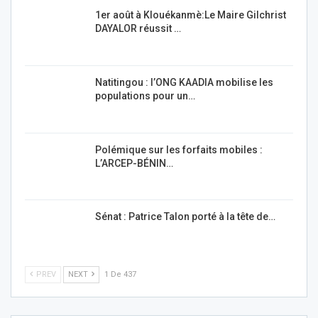
1er août à Klouékanmè:Le Maire Gilchrist
DAYALOR réussit …
Natitingou : l’ONG KAADIA mobilise les
populations pour un…
Polémique sur les forfaits mobiles :
L’ARCEP-BÉNIN…
Sénat : Patrice Talon porté à la tête de…
PREV
NEXT
1 De 437