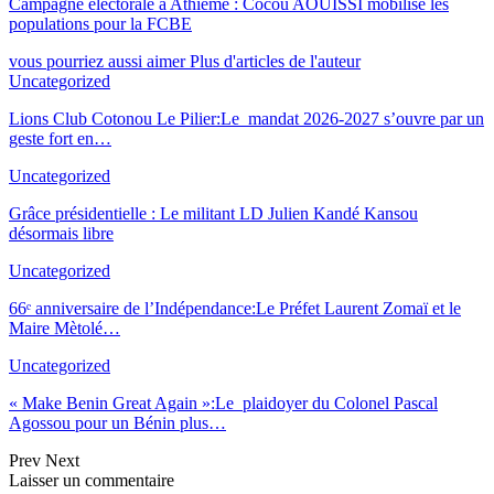
Campagne électorale à Athiémé : Cocou AOUISSI mobilise les
populations pour la FCBE
vous pourriez aussi aimer
Plus d'articles de l'auteur
Uncategorized
Lions Club Cotonou Le Pilier:Le mandat 2026-2027 s’ouvre par un
geste fort en…
Uncategorized
Grâce présidentielle : Le militant LD Julien Kandé Kansou
désormais libre
Uncategorized
66ᵉ anniversaire de l’Indépendance:Le Préfet Laurent Zomaï et le
Maire Mètolé…
Uncategorized
« Make Benin Great Again »:Le plaidoyer du Colonel Pascal
Agossou pour un Bé
nin plus
…
Prev
Next
Laisser un commentaire