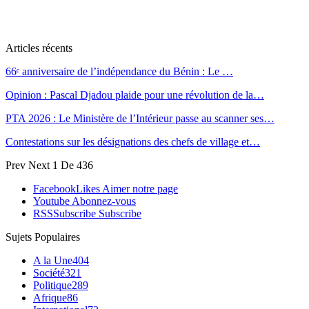
Articles récents
66ᵉ anniversaire de l’indépendance du Bénin : Le …
Opinion : Pascal Djadou plaide pour une révolution de la…
PTA 2026 : Le Ministère de l’Intérieur passe au scanner ses…
Contestations sur les désignations des chefs de village et…
Prev
Next
1 De 436
Facebook
Likes
Aimer notre page
Youtube
Abonnez-vous
RSS
Subscribe
Subscribe
Sujets Populaires
A la Une
404
Société
321
Politique
289
Afrique
86