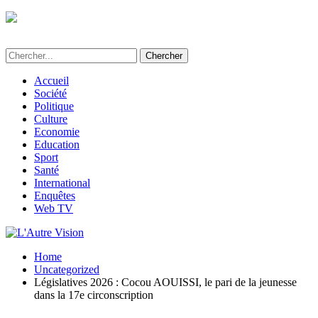
L'Autre Vision - Média d'informations et
d'investigations au Bénin
Accueil
Société
Politique
Culture
Economie
Education
Sport
Santé
International
Enquêtes
Web TV
Home
Uncategorized
Législatives 2026 : Cocou AOUISSI, le pari de la jeunesse
dans la 17e circonscription