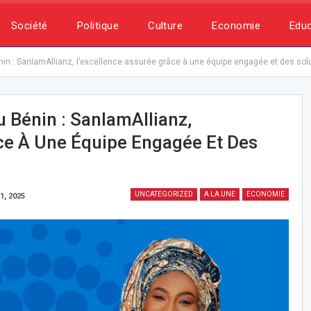
Société
Politique
Culture
Economie
Educ
in : SanlamAllianz, l’excellence assurée grâce à une équipe engagée et des sol
 Bénin : SanlamAllianz,
ce À Une Équipe Engagée Et Des
UNCATEGORIZED
A LA UNE
ECONOMIE
31, 2025