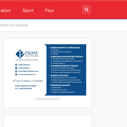
ation
Sport
Plus
utions sur mesure
- Advertisement -