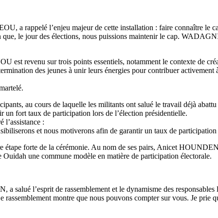
a rappelé l’enjeu majeur de cette installation : faire connaître le can
n que, le jour des élections, nous puissions maintenir le cap. WADAGNI e
OU est revenu sur trois points essentiels, notamment le contexte de c
ermination des jeunes à unir leurs énergies pour contribuer activement à
martelé.
pants, au cours de laquelle les militants ont salué le travail déjà abatt
 un fort taux de participation lors de l’élection présidentielle.
 l’assistance :
biliserons et nous motiverons afin de garantir un taux de participation é
re étape forte de la cérémonie. Au nom de ses pairs, Anicet HOUNDENO
e Ouidah une commune modèle en matière de participation électorale.
a salué l’esprit de rassemblement et le dynamisme des responsables 
rassemblement montre que nous pouvons compter sur vous. Je prie que nou