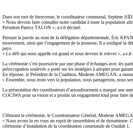
Dans son mot de bienvenue, le coordinateur communal, Septime AÏDEOU, 
« Nous devons faire connaître notre candidat à toute la population afi
Président Patrice TALON », a-t-il déclaré.
Prenant la parole au nom de la délégation départementale, Éric KPAN
mouvement, ainsi que l’engagement de la jeunesse. Il a souligné la dét
pays.
« Le défi qui nous appelle est grand et nous devons le relever », a-t-il 
La cérémonie s’est poursuivie par une phase d’échanges avec les partici
préoccupation soulevée a porté sur les stratégies à adopter pour garantir
En réponse, le Président de la Coalition, Modeste AMEGAN, a rassuré
« Ensemble, nous irons vers la population, nous partagerons, nous sensi
La présentation des coordinateurs d’arrondissement a marqué une aut
COCIWA pour sa vision et a promis un engagement total pour faire d
Clôturant la cérémonie, le Coordonnateur Général, Modeste AMEGAN, 
« Nous avons lu en vous un esprit de rassembleur et de dynamisme. Ce 
cérémonie d’installation de la coordination communale de Ouidah 1.