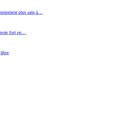
onnement plus sain à…
este fort en…
libre