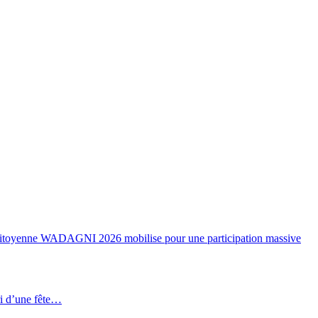
on Citoyenne WADAGNI 2026 mobilise pour une participation massive
i d’une fête…