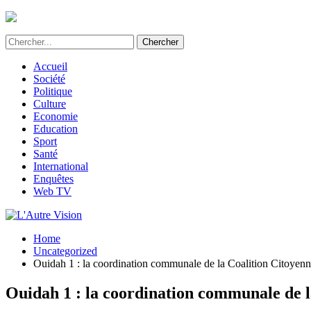
L'Autre Vision - Média d'informations et d'investig
Accueil
Société
Politique
Culture
Economie
Education
Sport
Santé
International
Enquêtes
Web TV
Home
Uncategorized
Ouidah 1 : la coordination communale de la Coalition Citoye
Ouidah 1 : la coordination communale de 