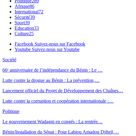
Politique
289
Afrique
86
International
72
Sécurité
39
Sport
39
Education
33
Culture
25
Facebook
Suivez-nous sur Facebook
Youtube
Suivez-nous sur Youtube
Société
66ᵉ anniversaire de l’indépendance du Bénin : Le …
Lutte contre la drogue au Bénin : La prévention,…
Lancement officiel du Projet de Développement des Chaînes…
Lutte contre la corruption et coopération internationale :…
Politique
Le gouvernement Wadagni en congés : La rentrée…
Bénin/Installation du Sénat : Pour Labiou Amadou Djibril,…