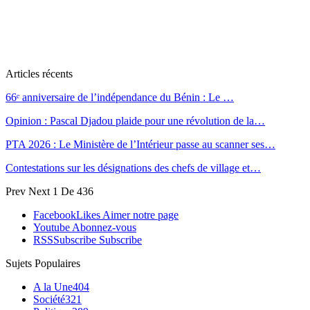
Articles récents
66ᵉ anniversaire de l’indépendance du Bénin : Le …
Opinion : Pascal Djadou plaide pour une révolution de la…
PTA 2026 : Le Ministère de l’Intérieur passe au scanner ses…
Contestations sur les désignations des chefs de village et…
Prev
Next
1 De 436
Facebook
Likes
Aimer notre page
Youtube
Abonnez-vous
RSS
Subscribe
Subscribe
Sujets Populaires
A la Une
404
Société
321