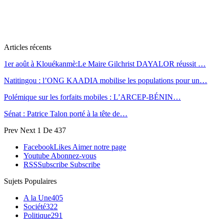
Articles récents
1er août à Klouékanmè:Le Maire Gilchrist DAYALOR réussit …
Natitingou : l’ONG KAADIA mobilise les populations pour un…
Polémique sur les forfaits mobiles : L’ARCEP-BÉNIN…
Sénat : Patrice Talon porté à la tête de…
Prev
Next
1 De 437
Facebook
Likes
Aimer notre page
Youtube
Abonnez-vous
RSS
Subscribe
Subscribe
Sujets Populaires
A la Une
405
Société
322
Politique
291