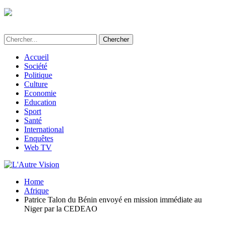
L'Autre Vision - Média d'informations et
d'investigations au Bénin
Accueil
Société
Politique
Culture
Economie
Education
Sport
Santé
International
Enquêtes
Web TV
Home
Afrique
Patrice Talon du Bénin envoyé en mission immédiate au
Niger par la CEDEAO