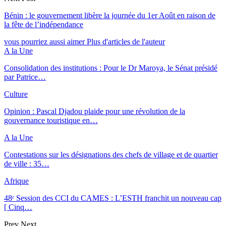
Bénin : le gouvernement libère la journée du 1er Août en raison de
la fête de l’indépendance
vous pourriez aussi aimer
Plus d'articles de l'auteur
A la Une
Consolidation des institutions : Pour le Dr Maroya, le Sénat présidé
par Patrice…
Culture
Opinion : Pascal Djadou plaide pour une révolution de la
gouvernance touristique en…
A la Une
Contestations sur les désignations des chefs de village et de quartier
de ville : 35…
Afrique
48ᵉ Session des CCI du CAMES : L’ESTH franchit un nouveau cap
[ Cinq…
Prev
Next