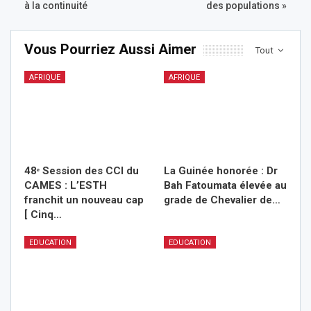
à la continuité
des populations »
Vous Pourriez Aussi Aimer
Tout
AFRIQUE
AFRIQUE
48ᵉ Session des CCI du
La Guinée honorée : Dr
CAMES : L’ESTH
Bah Fatoumata élevée au
franchit un nouveau cap
grade de Chevalier de…
[ Cinq…
EDUCATION
EDUCATION