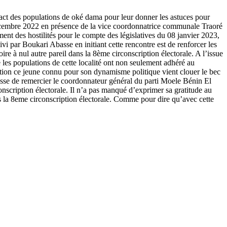
ntact des populations de oké dama pour leur donner les astuces pour
8 Décembre 2022 en présence de la vice coordonnatrice communale Traoré
ent des hostilités pour le compte des législatives du 08 janvier 2023,
vi par Boukari Abasse en initiant cette rencontre est de renforcer les
e à nul autre pareil dans la 8ème circonscription électorale. A l’issue
e les populations de cette localité ont non seulement adhéré au
sation ce jeune connu pour son dynamisme politique vient clouer le bec
sse de remercier le coordonnateur général du parti Moele Bénin El
cription électorale. Il n’a pas manqué d’exprimer sa gratitude au
la 8eme circonscription électorale. Comme pour dire qu’avec cette