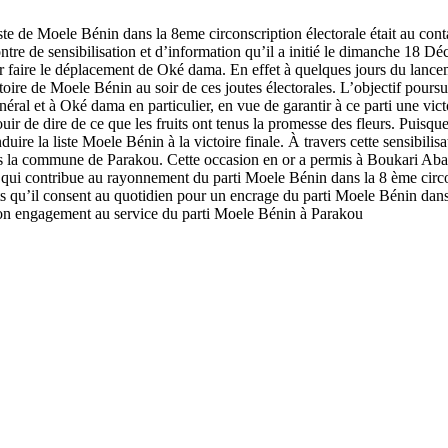
iste de Moele Bénin dans la 8eme circonscription électorale était au co
contre de sensibilisation et d’information qu’il a initié le dimanche 1
r faire le déplacement de Oké dama. En effet à quelques jours du lancem
oire de Moele Bénin au soir de ces joutes électorales. L’objectif poursui
l et à Oké dama en particulier, en vue de garantir à ce parti une victoir
ouir de dire de ce que les fruits ont tenus la promesse des fleurs. Puisqu
ire la liste Moele Bénin à la victoire finale. À travers cette sensibili
ns la commune de Parakou. Cette occasion en or a permis à Boukari Aba
i contribue au rayonnement du parti Moele Bénin dans la 8 ème circons
u’il consent au quotidien pour un encrage du parti Moele Bénin dans 
son engagement au service du parti Moele Bénin à Parakou