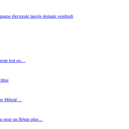
mpagne électorale lancée demain vendredi
este fort en…
libre
aire Mètolé…
ou pour un Bé
nin plus
…