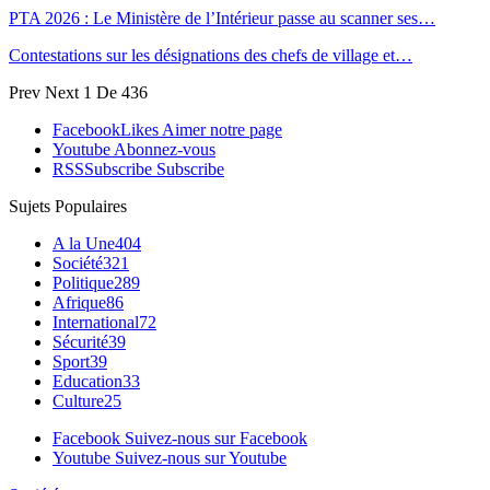
PTA 2026 : Le Ministère de l’Intérieur passe au scanner ses…
Contestations sur les désignations des chefs de village et…
Prev
Next
1 De 436
Facebook
Likes
Aimer notre page
Youtube
Abonnez-vous
RSS
Subscribe
Subscribe
Sujets Populaires
A la Une
404
Société
321
Politique
289
Afrique
86
International
72
Sécurité
39
Sport
39
Education
33
Culture
25
Facebook
Suivez-nous sur Facebook
Youtube
Suivez-nous sur Youtube