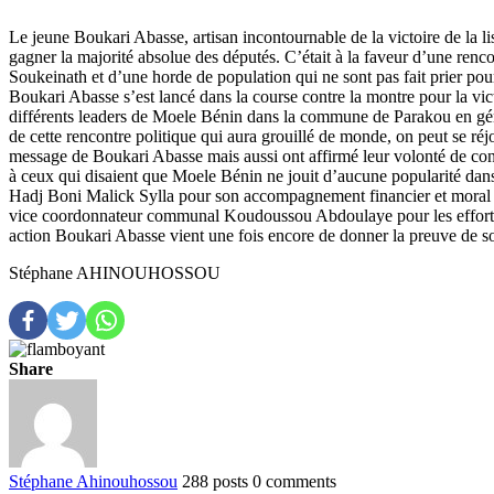
Le jeune Boukari Abasse, artisan incontournable de la victoire de la l
gagner la majorité absolue des députés. C’était à la faveur d’une ren
Soukeinath et d’une horde de population qui ne sont pas fait prier pou
Boukari Abasse s’est lancé dans la course contre la montre pour la vict
différents leaders de Moele Bénin dans la commune de Parakou en généra
de cette rencontre politique qui aura grouillé de monde, on peut se réj
message de Boukari Abasse mais aussi ont affirmé leur volonté de condu
à ceux qui disaient que Moele Bénin ne jouit d’aucune popularité da
Hadj Boni Malick Sylla pour son accompagnement financier et moral qu
vice coordonnateur communal Koudoussou Abdoulaye pour les efforts q
action Boukari Abasse vient une fois encore de donner la preuve de 
Stéphane AHINOUHOSSOU
Share
Stéphane Ahinouhossou
288 posts
0 comments