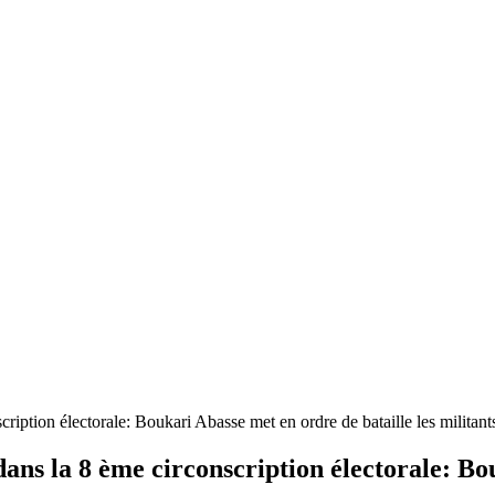
ations au Bénin
iption électorale: Boukari Abasse met en ordre de bataille les militants 
ans la 8 ème circonscription électorale: Bou