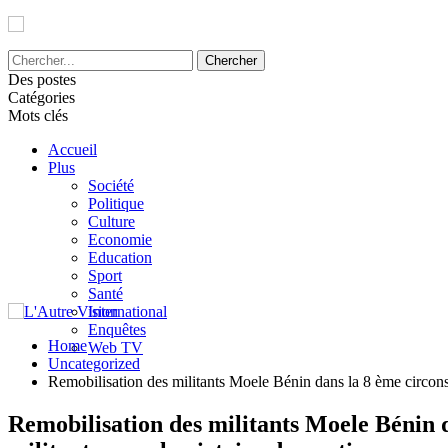
L'Autre Vision - Média d'informations et d'investig
Des postes
Catégories
Mots clés
Accueil
Plus
Société
Politique
Culture
Economie
Education
Sport
Santé
International
Enquêtes
Home
Web TV
Uncategorized
Remobilisation des militants Moele Bénin dans la 8 ème circonscr
Remobilisation des militants Moele Bénin d