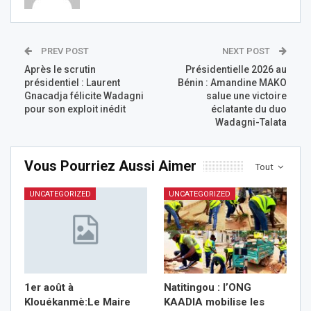
PREV POST
NEXT POST
Après le scrutin
Présidentielle 2026 au
présidentiel : Laurent
Bénin : Amandine MAKO
Gnacadja félicite Wadagni
salue une victoire
pour son exploit inédit
éclatante du duo
Wadagni-Talata
Vous Pourriez Aussi Aimer
Tout
UNCATEGORIZED
UNCATEGORIZED
1er août à
Natitingou : l’ONG
Klouékanmè:Le Maire
KAADIA mobilise les