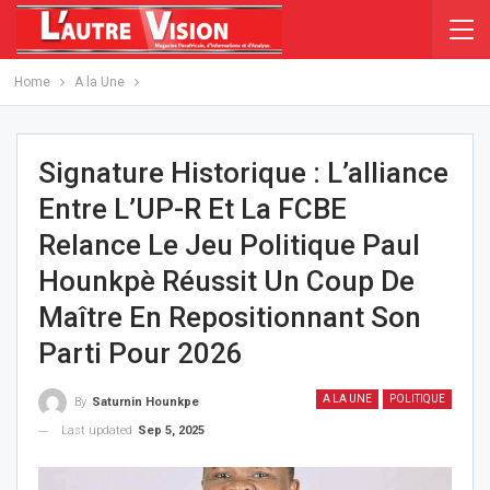
Home
A la Une
Signature Historique : L’alliance
Entre L’UP-R Et La FCBE
Relance Le Jeu Politique Paul
Hounkpè Réussit Un Coup De
Maître En Repositionnant Son
Parti Pour 2026
A LA UNE
POLITIQUE
By
Saturnin Hounkpe
Last updated
Sep 5, 2025