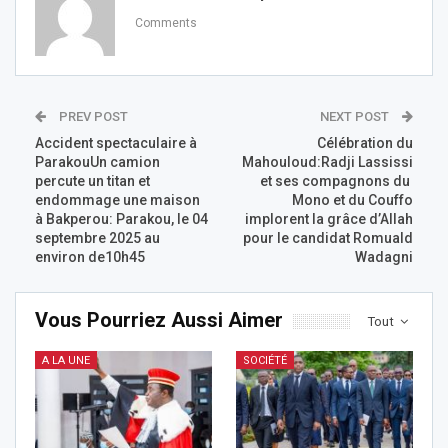
Comments
PREV POST
NEXT POST
Accident spectaculaire à
Célébration du
ParakouUn camion
Mahouloud:Radji Lassissi
percute un titan et
et ses compagnons du
endommage une maison
Mono et du Couffo
à Bakperou: Parakou, le 04
implorent la grâce d’Allah
septembre 2025 au
pour le candidat Romuald
environ de10h45
Wadagni
Vous Pourriez Aussi Aimer
Tout
A LA UNE
SOCIÉTÉ