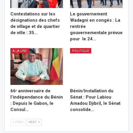
Contestations sur les
Le gouvernement
désignations des chefs
Wadagni en congés : La
de village et de quartier
rentrée
de ville : 35…
gouvernementale prévue
pour le 24…
A LA UNE
POLITIQUE
66ᵉ anniversaire de
Bénin/Installation du
l’indépendance du Bénin
Sénat : Pour Labiou
: Depuis le Gabon, le
Amadou Djibril, le Sénat
Consul…
consolide…
PREV
NEXT