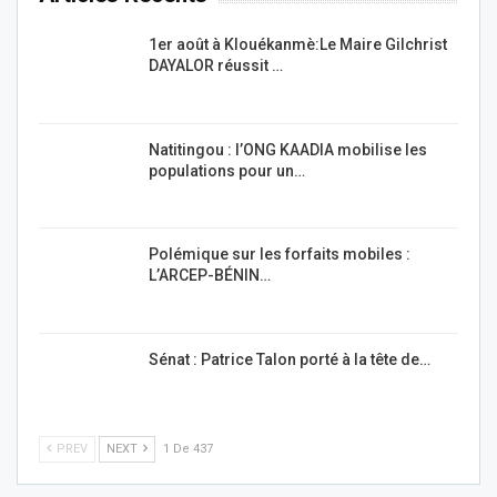
1er août à Klouékanmè:Le Maire Gilchrist
DAYALOR réussit …
Natitingou : l’ONG KAADIA mobilise les
populations pour un…
Polémique sur les forfaits mobiles :
L’ARCEP-BÉNIN…
Sénat : Patrice Talon porté à la tête de…
PREV
NEXT
1 De 437