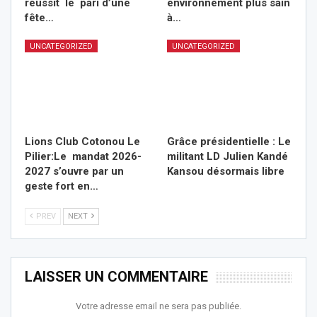
réussit le pari d’une
environnement plus sain
fête…
à…
UNCATEGORIZED
UNCATEGORIZED
Lions Club Cotonou Le
Grâce présidentielle : Le
Pilier:Le mandat 2026-
militant LD Julien Kandé
2027 s’ouvre par un
Kansou désormais libre
geste fort en…
PREV
NEXT
LAISSER UN COMMENTAIRE
Votre adresse email ne sera pas publiée.