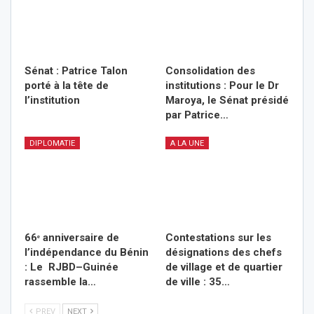
Sénat : Patrice Talon
Consolidation des
porté à la tête de
institutions : Pour le Dr
l’institution
Maroya, le Sénat présidé
par Patrice…
DIPLOMATIE
A LA UNE
66ᵉ anniversaire de
Contestations sur les
l’indépendance du Bénin
désignations des chefs
: Le RJBD–Guinée
de village et de quartier
rassemble la…
de ville : 35…
PREV
NEXT