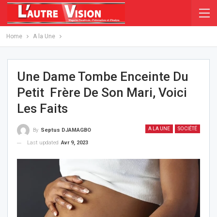
Home
A la Une
Une Dame Tombe Enceinte Du
Petit Frère De Son Mari, Voici
Les Faits
A LA UNE
SOCIÉTÉ
By
Septus DJAMAGBO
Last updated
Avr 9, 2023