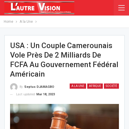
Home
A la Une
USA : Un Couple Camerounais
Vole Près De 2 Milliards De
FCFA Au Gouvernement Fédéral
Américain
A LA UNE
AFRIQUE
SOCIÉTÉ
By
Septus DJAMAGBO
Last updated
Mar 18, 2023