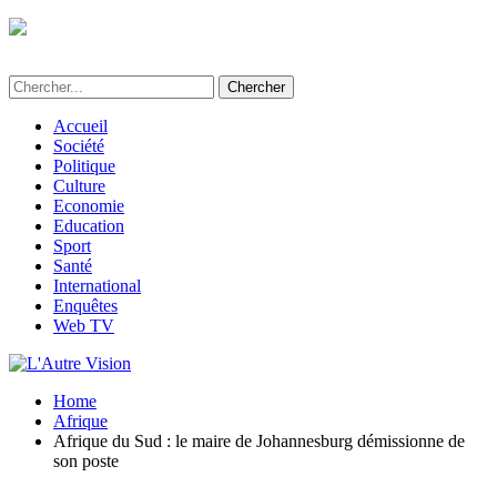
L'Autre Vision - Média d'informations et
d'investigations au Bénin
Accueil
Société
Politique
Culture
Economie
Education
Sport
Santé
International
Enquêtes
Web TV
Home
Afrique
Afrique du Sud : le maire de Johannesburg démissionne de
son poste