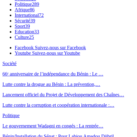
Politique
289
Afrique
86
International
72
Sécurité
39
Sport
39
Education
33
Culture
25
Facebook
Suivez-nous sur Facebook
Youtube
Suivez-nous sur Youtube
Société
66ᵉ anniversaire de l’indépendance du Bénin : Le …
Lutte contre la drogue au Bénin : La prévention,…
Lancement officiel du Projet de Développement des Chaînes…
Lutte contre la corruption et coopération internationale :…
Politique
Le gouvernement Wadagni en congés : La rentrée…
Bénin/Installation du Sénat : Pour Labiou Amadou Djibril,…