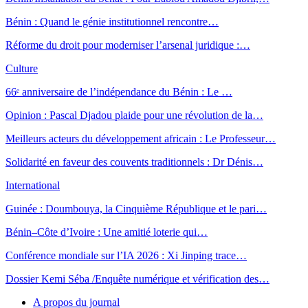
Bénin : Quand le génie institutionnel rencontre…
Réforme du droit pour moderniser l’arsenal juridique :…
Culture
66ᵉ anniversaire de l’indépendance du Bénin : Le …
Opinion : Pascal Djadou plaide pour une révolution de la…
Meilleurs acteurs du développement africain : Le Professeur…
Solidarité en faveur des couvents traditionnels : Dr Dénis…
International
Guinée : Doumbouya, la Cinquième République et le pari…
Bénin–Côte d’Ivoire : Une amitié loterie qui…
Conférence mondiale sur l’IA 2026 : Xi Jinping trace…
Dossier Kemi Séba /Enquête numérique et vérification des…
A propos du journal