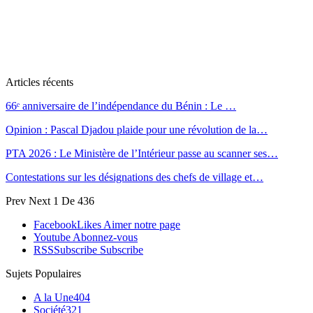
Articles récents
66ᵉ anniversaire de l’indépendance du Bénin : Le …
Opinion : Pascal Djadou plaide pour une révolution de la…
PTA 2026 : Le Ministère de l’Intérieur passe au scanner ses…
Contestations sur les désignations des chefs de village et…
Prev
Next
1 De 436
Facebook
Likes
Aimer notre page
Youtube
Abonnez-vous
RSS
Subscribe
Subscribe
Sujets Populaires
A la Une
404
Société
321