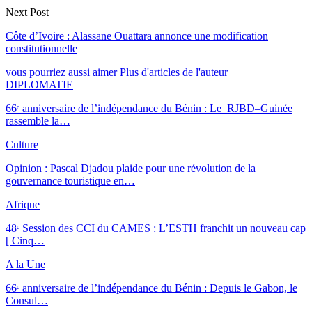
Next Post
Côte d’Ivoire : Alassane Ouattara annonce une modification
constitutionnelle
vous pourriez aussi aimer
Plus d'articles de l'auteur
DIPLOMATIE
66ᵉ anniversaire de l’indépendance du Bénin : Le RJBD–Guinée
rassemble la…
Culture
Opinion : Pascal Djadou plaide pour une révolution de la
gouvernance touristique en…
Afrique
48ᵉ Session des CCI du CAMES : L’ESTH franchit un nouveau cap
[ Cinq…
A la Une
66ᵉ anniversaire de l’indépendance du Bénin : Depuis le Gabon, le
Consul…