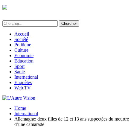
L'Autre Vision - Média d'informations et
d'investigations au Bénin
Accueil
Société
Politique
Culture
Economie
Education
Sport
Santé
International
Enquêtes
Web TV
Home
International
Allemagne: deux filles de 12 et 13 ans suspectées du meurtre
d’une camarade