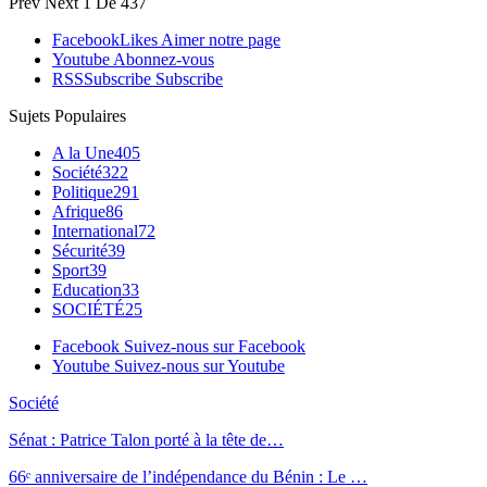
Prev
Next
1 De 437
Facebook
Likes
Aimer notre page
Youtube
Abonnez-vous
RSS
Subscribe
Subscribe
Sujets Populaires
A la Une
405
Société
322
Politique
291
Afrique
86
International
72
Sécurité
39
Sport
39
Education
33
SOCIÉTÉ
25
Facebook
Suivez-nous sur Facebook
Youtube
Suivez-nous sur Youtube
Société
Sénat : Patrice Talon porté à la tête de…
66ᵉ anniversaire de l’indépendance du Bénin : Le …