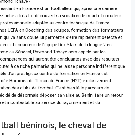
Raymond Tchayé?
résidant en France est un footballeur qui, après une carrière
z riche a très tôt découvert sa vocation de coach, formateur
n professionnelle adaptée au centre technique de France
lômes UEFA en Coaching des équipes, formation des formateurs
n qui va sans doute lui permettre d’être rapidement détecté et
teur et encadreur de l’équipe Rex Stars de la league 2 en
omme au Sénégal, Raymond Tchayé sera appelé par les
s compétences qui auront été concluantes avec des résultats
jouter à ce riche palmarès qui ne laisse personne indifférent que
le d’un prestigieux centre de formation en France est
ommée Hommes de Terrain de France (H2T) exclusivement
ation des clubs de football. C’est bien là le parcours de
décidé de désormais déposer sa valise au Bénin, faire un retour
ré et incontestable au service du rayonnement et du
tball béninois, le cheval de