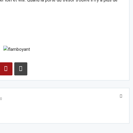
 loin et vite. Quand la porte du trésor s’ouvre il n’y a plus de
0