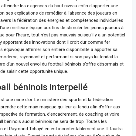
r atteindre les exigences du haut niveau enfin d’apporter une
e selon ses explications de remédier à l’absence des joueurs en
ravers la fédération des énergies et compétences individuelles
une meilleure équipe aux fins de stimuler les jeunes joueurs à
ue pour l’heure, tout n’est pas mauvais puisqu’il y a un potentiel
n y apportant des innovations dont il croit dur comme fer
équivoque affirmer son entière disponibilité à apporter sa
s moderne, rayonnant et performant si son pays lui tendait la
are d’un nouvel envol du football béninois s’offre désormais et
 de saisir cette opportunité unique.
all béninois interpellé
t une mine d’or. Le ministère des sports et la fédération
 prendre cette main magique qui leur ai tendu afin d’offrir aux
erspective de formation, d’encadrement, de coaching et voire
ll béninois aucun béninois ne sera de trop. Toutes les
n et Raymond Tchayé en est incontestablement une. Il faudra