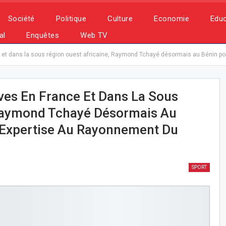
Société
Politique
Culture
Economie
Educ
al
Enquêtes
Web TV
e et dans la sous région ouest africaine, Raymond Tchayé désormais au Bénin po
uves En France Et Dans La Sous
 Raymond Tchayé Désormais Au
 Expertise Au Rayonnement Du
SPORT