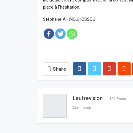
inéluctablement compter avec lui si on veut aller
place à l’hésitation.
Stéphane AHINOUHOSSOU
Share
Lautrevision
101 Posts
Comments