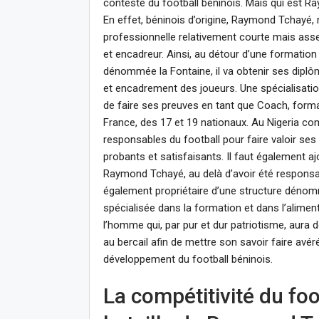
conteste du football béninois. Mais qui est 
En effet, béninois d’origine, Raymond Tchayé, 
professionnelle relativement courte mais asse
et encadreur. Ainsi, au détour d’une formatio
dénommée la Fontaine, il va obtenir ses dip
et encadrement des joueurs. Une spécialisatio
de faire ses preuves en tant que Coach, forma
France, des 17 et 19 nationaux. Au Nigeria c
responsables du football pour faire valoir se
probants et satisfaisants. Il faut également a
Raymond Tchayé, au delà d’avoir été responsab
également propriétaire d’une structure dén
spécialisée dans la formation et dans l’aliment
l’homme qui, par pur et dur patriotisme, aura 
au bercail afin de mettre son savoir faire avé
développement du football béninois.
La compétitivité du foo