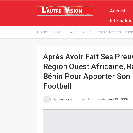
Accueil
Internation
Home
Sport
Après avoir fait ses preuves en Franc
Après Avoir Fait Ses Pre
Région Ouest Africaine,
Bénin Pour Apporter Son
Football
Last updated
Avr 22, 2024
By
Lautrevision