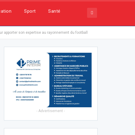
ation
Sport
Santé
ur apporter son expertise au rayonnement du football
- Advertisement -