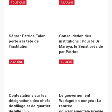
POLITIQUE
A LA UNE
Sénat : Patrice Talon
Consolidation des
porté à la tête de
institutions : Pour le Dr
l’institution
Maroya, le Sénat présidé
par Patrice…
A LA UNE
SOCIÉTÉ
Contestations sur les
Le gouvernement
désignations des chefs
Wadagni en congés : La
de village et de quartier
rentrée
de ville : 35…
gouvernementale prévue