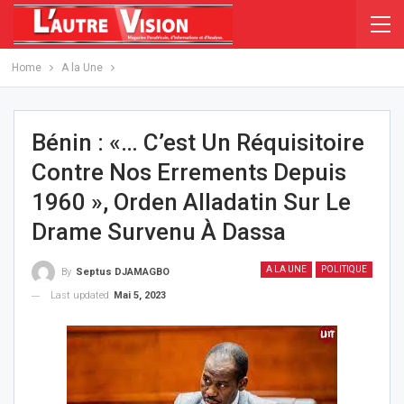
Home
A la Une
Bénin : «… C’est Un Réquisitoire
Contre Nos Errements Depuis
1960 », Orden Alladatin Sur Le
Drame Survenu À Dassa
A LA UNE
POLITIQUE
By
Septus DJAMAGBO
Last updated
Mai 5, 2023