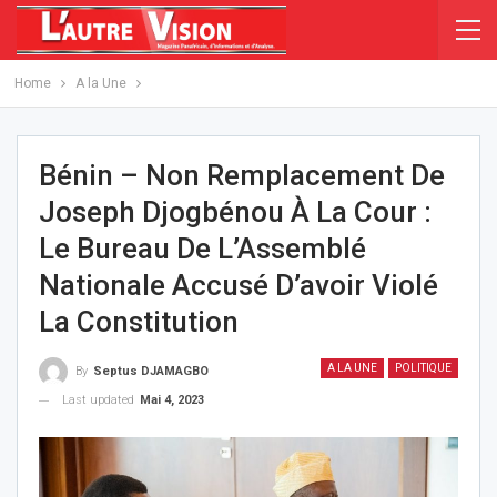
Home
A la Une
Bénin – Non Remplacement De
Joseph Djogbénou À La Cour :
Le Bureau De L’Assemblé
Nationale Accusé D’avoir Violé
La Constitution
A LA UNE
POLITIQUE
By
Septus DJAMAGBO
Last updated
Mai 4, 2023