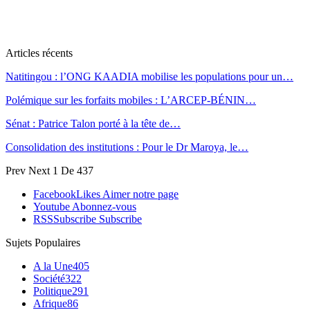
Articles récents
Natitingou : l’ONG KAADIA mobilise les populations pour un…
Polémique sur les forfaits mobiles : L’ARCEP-BÉNIN…
Sénat : Patrice Talon porté à la tête de…
Consolidation des institutions : Pour le Dr Maroya, le…
Prev
Next
1 De 437
Facebook
Likes
Aimer notre page
Youtube
Abonnez-vous
RSS
Subscribe
Subscribe
Sujets Populaires
A la Une
405
Société
322
Politique
291
Afrique
86