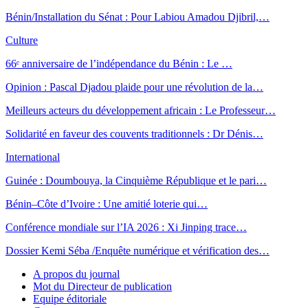
Bénin/Installation du Sénat : Pour Labiou Amadou Djibril,…
Culture
66ᵉ anniversaire de l’indépendance du Bénin : Le …
Opinion : Pascal Djadou plaide pour une révolution de la…
Meilleurs acteurs du développement africain : Le Professeur…
Solidarité en faveur des couvents traditionnels : Dr Dénis…
International
Guinée : Doumbouya, la Cinquième République et le pari…
Bénin–Côte d’Ivoire : Une amitié loterie qui…
Conférence mondiale sur l’IA 2026 : Xi Jinping trace…
Dossier Kemi Séba /Enquête numérique et vérification des…
A propos du journal
Mot du Directeur de publication
Equipe éditoriale