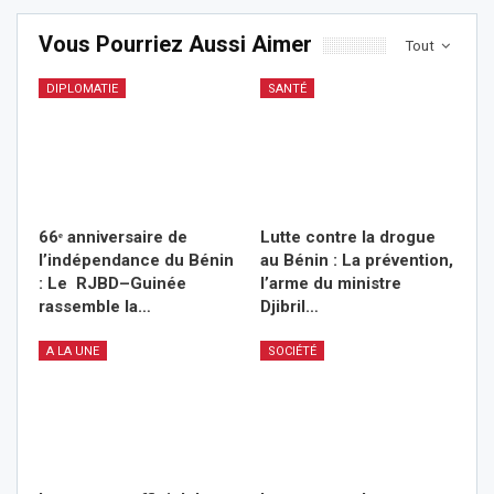
Vous Pourriez Aussi Aimer
Tout
DIPLOMATIE
SANTÉ
66ᵉ anniversaire de
Lutte contre la drogue
l’indépendance du Bénin
au Bénin : La prévention,
: Le RJBD–Guinée
l’arme du ministre
rassemble la…
Djibril…
A LA UNE
SOCIÉTÉ