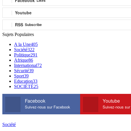
Facebook
Likes
Youtube
RSS
Subscribe
Sujets Populaires
A la Une
405
Société
322
Politique
291
Afrique
86
International
72
Sécurité
39
Sport
39
Education
33
SOCIÉTÉ
25
Facebook
Youtube
Suivez-nous sur Facebook
Suivez-nous sur
Société