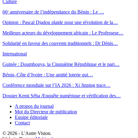
Culture
66ᵉ anniversaire de l’indépendance du Bénin : Le …
Opinion : Pascal Djadou plaide pour une révolution de la…
Meilleurs acteurs du développement africain : Le Professeur…
Solidarité en faveur des couvents traditionnels : Dr Dénis…
International
Guinée : Doumbouya, la Cinquième République et le pari…
Bénin–Côte d’Ivoire : Une amitié loterie qui…
Conférence mondiale sur l’IA 2026 : Xi Jinping trace…
Dossier Kemi Séba /Enquête numérique et vérification des…
A propos du journal
Mot du Directeur de publication
Equipe éditoriale
Contact
© 2026 - L'Autre Vision.