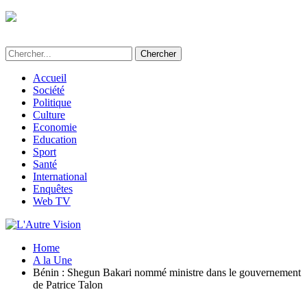
L'Autre Vision - Média d'informations et
d'investigations au Bénin
Accueil
Société
Politique
Culture
Economie
Education
Sport
Santé
International
Enquêtes
Web TV
Home
A la Une
Bénin : Shegun Bakari nommé ministre dans le gouvernement
de Patrice Talon