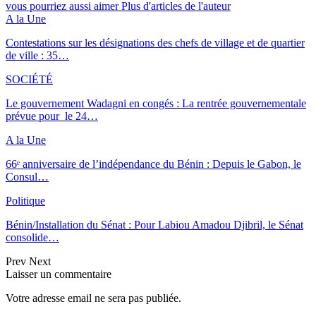
vous pourriez aussi aimer
Plus d'articles de l'auteur
A la Une
Contestations sur les désignations des chefs de village et de quartier
de ville : 35…
SOCIÉTÉ
Le gouvernement Wadagni en congés : La rentrée gouvernementale
prévue pour le 24…
A la Une
66ᵉ anniversaire de l’indépendance du Bénin : Depuis le Gabon, le
Consul…
Politique
Bénin/Installation du Sénat : Pour Labiou Amadou Djibril, le Sénat
consolide…
Prev
Next
Laisser un commentaire
Votre adresse email ne sera pas publiée.