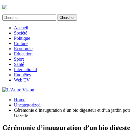
L'Autre Vision - Média d'informations et d'investig
Accueil
Société
Politique
Culture
Economie
Education
Sport
Santé
International
Enquêtes
Web TV
Home
Uncategorized
Cérémonie d’inauguration d’un bio digesteur et d’un jardin po
Gazelle
Cérémonie d’inauguration d’un bio digeste