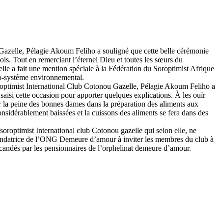
 Gazelle, Pélagie Akoum Feliho a souligné que cette belle cérémonie
ois. Tout en remerciant l’éternel Dieu et toutes les sœurs du
elle a fait une mention spéciale à la Fédération du Soroptimist Afrique
cho-système environnemental.
Soroptimist International Club Cotonou Gazelle, Pélagie Akoum Feliho a
aisi cette occasion pour apporter quelques explications. À les ouïr
er la peine des bonnes dames dans la préparation des aliments aux
sidérablement baissées et la cuissons des aliments se fera dans des
oroptimist International club Cotonou gazelle qui selon elle, ne
a fondatrice de l’ONG Demeure d’amour à inviter les membres du club à
 scandés par les pensionnaires de l’orphelinat demeure d’amour.