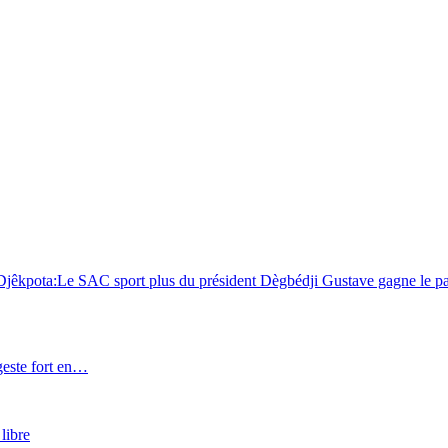
ota:Le SAC sport plus du président Dègbédji Gustave gagne le par
este fort en…
libre