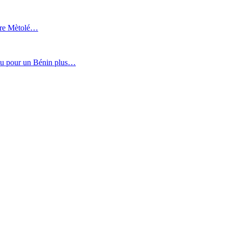
aire Mètolé…
ou pour un Bé
nin plus
…