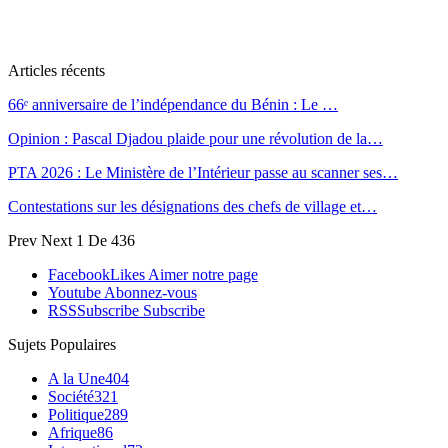
Articles récents
66ᵉ anniversaire de l’indépendance du Bénin : Le …
Opinion : Pascal Djadou plaide pour une révolution de la…
PTA 2026 : Le Ministère de l’Intérieur passe au scanner ses…
Contestations sur les désignations des chefs de village et…
Prev
Next
1 De 436
Facebook
Likes
Aimer notre page
Youtube
Abonnez-vous
RSS
Subscribe
Subscribe
Sujets Populaires
A la Une
404
Société
321
Politique
289
Afrique
86