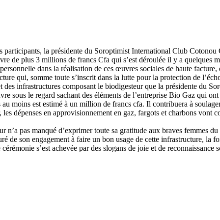
 participants, la présidente du Soroptimist International Club Cotonou
ivre de plus 3 millions de francs Cfa qui s’est déroulée il y a quelques m
ersonnelle dans la réalisation de ces œuvres sociales de haute facture, 
ructure qui, somme toute s’inscrit dans la lutte pour la protection de l’é
 et des infrastructures composant le biodigesteur que la présidente du 
e sous le regard sachant des éléments de l’entreprise Bio Gaz qui ont s
 au moins est estimé à un million de francs cfa. Il contribuera à soulag
 les dépenses en approvisionnement en gaz, fargots et charbons vont con
ur n’a pas manqué d’exprimer toute sa gratitude aux braves femmes du s
suré de son engagement à faire un bon usage de cette infrastructure, l
tte cérémonie s’est achevée par des slogans de joie et de reconnaissance