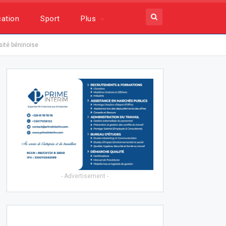
ation
Sport
Plus
sité béninoise
- Advertisement -