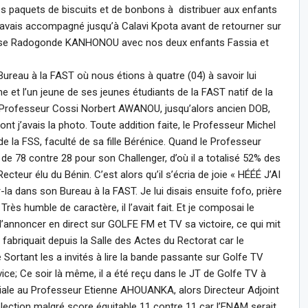
 des paquets de biscuits et de bonbons à distribuer aux enfants
l’avais accompagné jusqu’à Calavi Kpota avant de retourner sur
ouse Radogonde KANHONOU avec nos deux enfants Fassia et
Bureau à la FAST où nous étions à quatre (04) à savoir lui
 l’un jeune de ses jeunes étudiants de la FAST natif de la
 Professeur Cossi Norbert AWANOU, jusqu’alors ancien DOB,
ont j’avais la photo. Toute addition faite, le Professeur Michel
e la FSS, faculté de sa fille Bérénice. Quand le Professeur
de 78 contre 28 pour son Challenger, d’où il a totalisé 52% des
cteur élu du Bénin. C’est alors qu’il s’écria de joie « HÉÉÉ J’AI
a dans son Bureau à la FAST. Je lui disais ensuite fofo, prière
Très humble de caractère, il l’avait fait. Et je composai le
annoncer en direct sur GOLFE FM et TV sa victoire, ce qui mit
 fabriquait depuis la Salle des Actes du Rectorat car le
ortant les a invités à lire la bande passante sur Golfe TV
ice; Ce soir là même, il a été reçu dans le JT de Golfe TV à
ale au Professeur Etienne AHOUANKA, alors Directeur Adjoint
lection malgré score équitable 11 contre 11 car l’ENAM serait