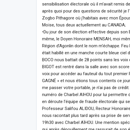
sensibilisation électorale où il m’avait remis
après quoi pour des questions de sécurité je 
Zogbo Pithagore où j’habitais avec mon Ép
Moïse, tous deux actuellement au CANADA;
•Du jour de son élection effective depuis son 
même, le Doyen Honoraire MENSAH, moi même et
Région d’Agonlin dont le nom m’échappe. Feu
était habillé en une manche courte bleue ciel d
BOCO nous battait de 28 points sans les voix d
BIGOT est rentré dans la salle avec son score 
voix pour accéder au fauteuil du tout premier Re
GAGNÉ » et nous étions tous contents ce jour-l
me passer votre portable, je n’ai pas de crédit. 
numéro de Charbel AIHOU pour lui permettre d’
en déroute l’équipe de fraude électorale qui se
Professeur Salifou ALIDOU, Recteur Honoraire S
nous racontait plus tard après sa prise de serv
19h30 avec Charbel AÏHOU. Une mention spéci
qui après dépouillement me rassurait de son é