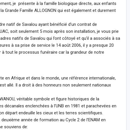
ment, je présente à la famille biologique directe, aux enfants
 la Grande Famille ALLOGNON qui est également et durement
dre natif de Savalou ayant bénéficié d’un contrat de
’UAC, soit seulement 5 mois après son installation, je vous prie
dres natifs de Savalou qui l’ont côtoyé et qu’il a associés à sa
res à sa prise de service le 14 août 2006, il y a presque 20
 à tout le processus funéraire car la grandeur de notre
te en Afrique et dans le monde, une référence internationale,
est allé. Il a droit à des honneurs non seulement nationaux
WANOU, véritable symbole et figure historiques de la
nces décanales enclenchées à l’UNB en 1981 et parachevées en
n départ endeuille les cieux et les terres scientifiques.
a deuxième année de formation au Cycle 2 de l’ENAM en
me souviens de: