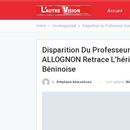
Accueil
Home
Uncategorized
Disparition du Professeur Co
Disparition Du Professe
ALLOGNON Retrace L’hérit
Béninoise
Last updated
Ma
By
Stéphane Ahinouhossou