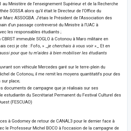
1 au Ministère de l’enseignement Supérieur et de la Recherche
ée SOSSA alors qu’il était le Directeur de l’Office du
 Marc ASSOGBA. J’étais le Président de l’Association des
ain d’un passage contreversé du Ministre à l’UAC à
vec les responsables étudiants ;
à la CBRST immeuble SOGLO à Cotonou à Maro militaire en
s ceci je cite : Fofo, » _
je cherchais à vous voir »
_ Et en
aussi pour que tu m’aides à bien mobiliser les étudiants
rant son véhicule Mercedes garé sur le terre-plein du
Michel de Cotonou, il me remit les moyens quantitatifs pour des
 sur place;
 des documents de campagne que je réalisais sur ses
 estudiantin du Secrétariat Permanent du Festival Culturel des
l’Ouest (FESCUAO)
inces à Godomey de retour de CANAL3 pour le dernier face à
 avec le Professeur Michel BOCO à l’occasion de la campagne de