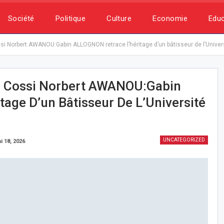
Société
Politique
Culture
Economie
Educ
ssi Norbert AWANOU:Gabin ALLOGNON retrace l’héritage d’un bâtisseur de l’Univer
ur Cossi Norbert AWANOU:Gabin
age D’un Bâtisseur De L’Université
UNCATEGORIZED
i 18, 2026