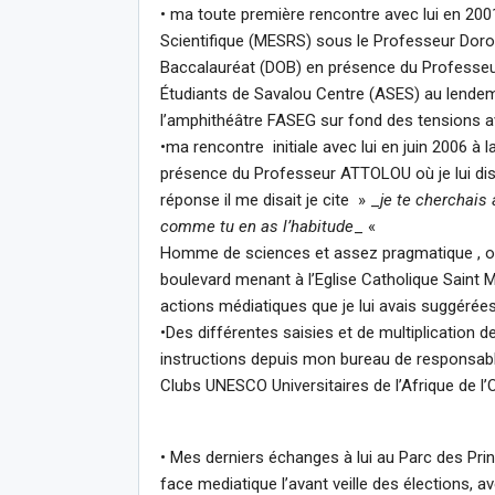
• ma toute première rencontre avec lui en 200
Scientifique (MESRS) sous le Professeur Doroth
Baccalauréat (DOB) en présence du Professeur
Étudiants de Savalou Centre (ASES) au lendem
l’amphithéâtre FASEG sur fond des tensions a
•ma rencontre initiale avec lui en juin 2006 
présence du Professeur ATTOLOU où je lui disai
réponse il me disait je cite » _
je te cherchais 
comme tu en as l’habitude
_ «
Homme de sciences et assez pragmatique , ouv
boulevard menant à l’Eglise Catholique Saint 
actions médiatiques que je lui avais suggérées
•Des différentes saisies et de multiplication
instructions depuis mon bureau de responsable
Clubs UNESCO Universitaires de l’Afrique de 
• Mes derniers échanges à lui au Parc des Pr
face mediatique l’avant veille des élections,