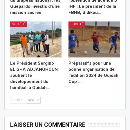
du drapeau national : les
l’obtention de licence D
Guépards investis d’une
IHF : Le président de la
mission sacrée
FBHB, Sidikou…
SOCIÉTÉ
SOCIÉTÉ
Le Président Sergino
Préparatifs pour une
ELISHA ADJANOHOUN
bonne organisation de
soutient le
l’édition 2024 de Ouidah
développement du
Cup :…
handball à Ouidah…
PREV
NEXT
LAISSER UN COMMENTAIRE