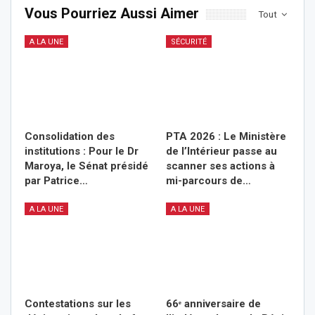
Vous Pourriez Aussi Aimer
Tout
A LA UNE
SÉCURITÉ
Consolidation des
PTA 2026 : Le Ministère
institutions : Pour le Dr
de l’Intérieur passe au
Maroya, le Sénat présidé
scanner ses actions à
par Patrice…
mi-parcours de…
A LA UNE
A LA UNE
Contestations sur les
66ᵉ anniversaire de