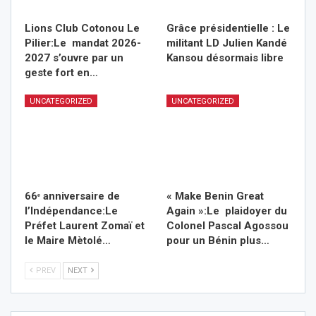
Lions Club Cotonou Le
Grâce présidentielle : Le
Pilier:Le mandat 2026-
militant LD Julien Kandé
2027 s’ouvre par un
Kansou désormais libre
geste fort en…
UNCATEGORIZED
UNCATEGORIZED
66ᵉ anniversaire de
« Make Benin Great
l’Indépendance:Le
Again »:Le plaidoyer du
Préfet Laurent Zomaï et
Colonel Pascal Agossou
le Maire Mètolé…
pour un Bé
nin plus
…
PREV
NEXT