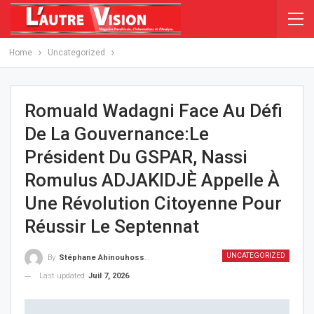
Home
Uncategorized
Romuald Wadagni Face Au Défi
De La Gouvernance:Le
Président Du GSPAR, Nassi
Romulus ADJAKIDJÈ Appelle À
Une Révolution Citoyenne Pour
Réussir Le Septennat
UNCATEGORIZED
By
Stéphane Ahinouhossou
Last updated
Juil 7, 2026