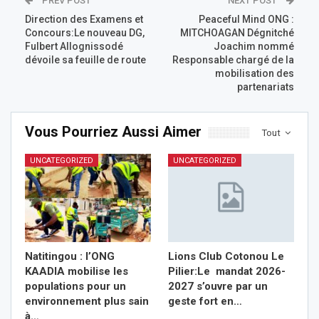
PREV POST
NEXT POST
Direction des Examens et
Peaceful Mind ONG :
Concours:Le nouveau DG,
MITCHOAGAN Dégnitché
Fulbert Allognissodé
Joachim nommé
dévoile sa feuille de route
Responsable chargé de la
mobilisation des
partenariats
Vous Pourriez Aussi Aimer
Tout
UNCATEGORIZED
UNCATEGORIZED
Natitingou : l’ONG
Lions Club Cotonou Le
KAADIA mobilise les
Pilier:Le mandat 2026-
populations pour un
2027 s’ouvre par un
environnement plus sain
geste fort en…
à…