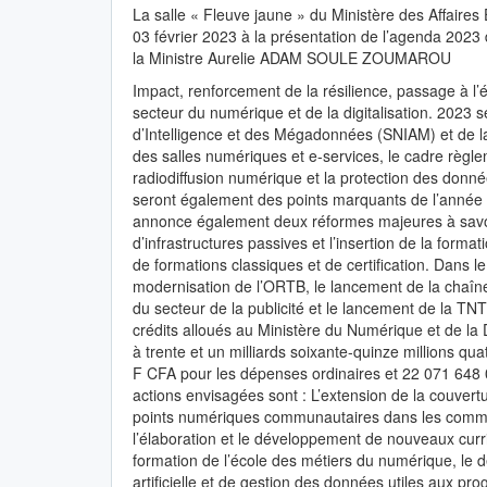
La salle « Fleuve jaune » du Ministère des Affaires
03 février 2023 à la présentation de l’agenda 2023 
la Ministre Aurelie ADAM SOULE ZOUMAROU
Impact, renforcement de la résilience, passage à l’
secteur du numérique et de la digitalisation. 2023 
d’Intelligence et des Mégadonnées (SNIAM) et de l
des salles numériques et e-services, le cadre règl
radiodiffusion numérique et la protection des donnée
seront également des points marquants de l’ann
annonce également deux réformes majeures à savoir
d’infrastructures passives et l’insertion de la fo
de formations classiques et de certification. Dans l
modernisation de l’ORTB, le lancement de la chaîne
du secteur de la publicité et le lancement de la TN
crédits alloués au Ministère du Numérique et de la Di
à trente et un milliards soixante-quinze millions q
F CFA pour les dépenses ordinaires et 22 071 648 
actions envisagées sont : L’extension de la couvert
points numériques communautaires dans les commun
l’élaboration et le développement de nouveaux curri
formation de l’école des métiers du numérique, le d
artificielle et de gestion des données utiles aux p