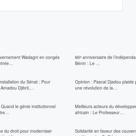
ue
Culture
vernement Wadagni en congés
66ᵉ anniversaire de l’indépend
entrée…
Bénin : Le …
nstallation du Sénat : Pour
Opinion : Pascal Djadou plaide
 Amadou Djibril,…
une révolution de la…
 Quand le génie institutionnel
Meilleurs acteurs du développ
tre…
africain : Le Professeur…
e du droit pour moderniser
Solidarité en faveur des couven