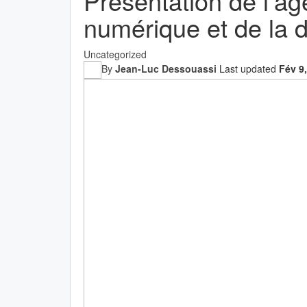
Présentation de l’a
International
numérique et de la di
Enquêtes
Web TV
Uncategorized
By
Jean-Luc Dessouassi
Last updated
Fév 9