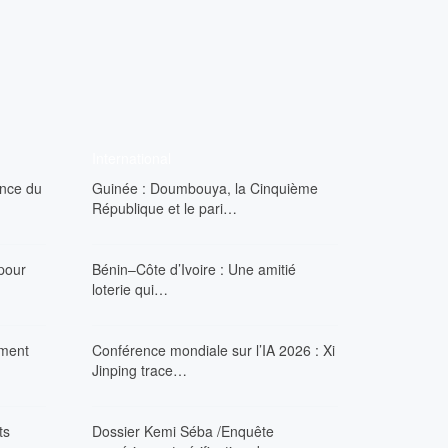
International
ance du
Guinée : Doumbouya, la Cinquième
République et le pari…
 pour
Bénin–Côte d’Ivoire : Une amitié
loterie qui…
ement
Conférence mondiale sur l’IA 2026 : Xi
Jinping trace…
ts
Dossier Kemi Séba /Enquête