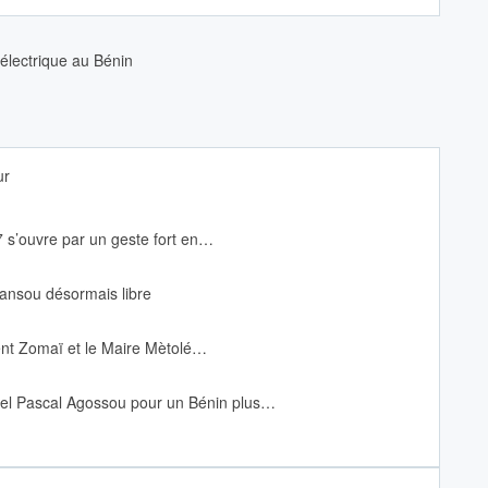
électrique au Bénin
ur
 s’ouvre par un geste fort en…
Kansou désormais libre
ent Zomaï et le Maire Mètolé…
el Pascal Agossou pour un Bé
nin plus
…