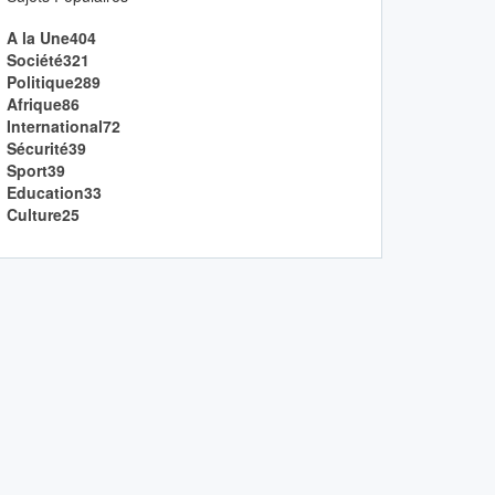
A la Une
404
Société
321
Politique
289
Afrique
86
International
72
Sécurité
39
Sport
39
Education
33
Culture
25