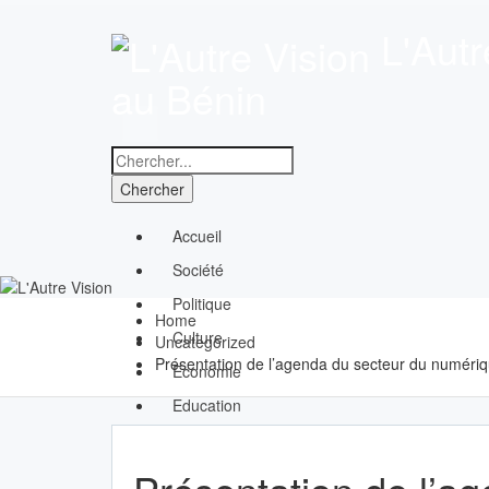
L'Autr
au Bénin
Accueil
Société
Politique
Home
Culture
Uncategorized
Présentation de l’agenda du secteur du numérique
Economie
Education
Sport
Santé