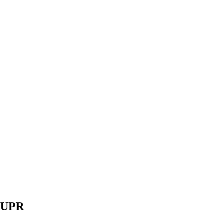
ations au Bénin
l’UPR