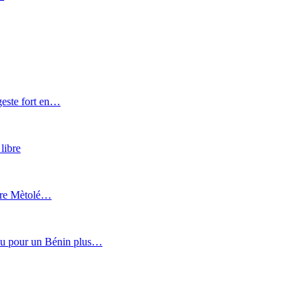
este fort en…
libre
aire Mètolé…
ou pour un Bé
nin plus
…