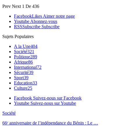
Prev
Next
1 De 436
Facebook
Likes
Aimer notre page
Youtube
Abonnez-vous
RSS
Subscribe
Subscribe
Sujets Populaires
A la Une
404
Société
321
Politique
289
Afrique
86
International
72
Sécurité
39
Sport
39
Education
33
Culture
25
Facebook
Suivez-nous sur Facebook
Youtube
Suivez-nous sur Youtube
Société
66ᵉ anniversaire de l’indépendance du Bénin : Le …