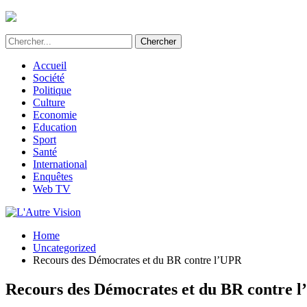
L'Autre Vision - Média d'informations et d'investig
Accueil
Société
Politique
Culture
Economie
Education
Sport
Santé
International
Enquêtes
Web TV
Home
Uncategorized
Recours des Démocrates et du BR contre l’UPR
Recours des Démocrates et du BR contre 