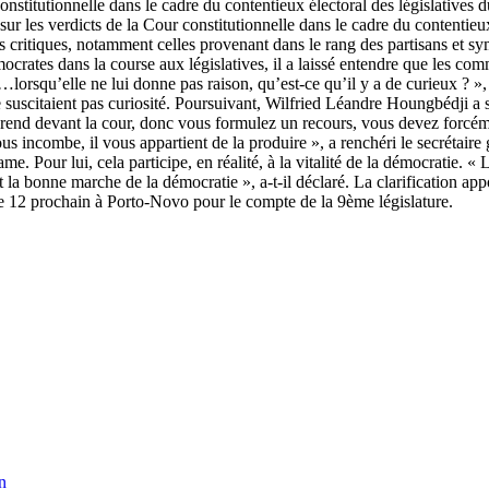
stitutionnelle dans le cadre du contentieux électoral des législatives du
r les verdicts de la Cour constitutionnelle dans le cadre du contentieux
itiques, notamment celles provenant dans le rang des partisans et sympa
mocrates dans la course aux législatives, il a laissé entendre que les co
x…lorsqu’elle ne lui donne pas raison, qu’est-ce qu’il y a de curieux ? 
 ne suscitaient pas curiosité. Poursuivant, Wilfried Léandre Houngbédji a
fférend devant la cour, donc vous formulez un recours, vous devez forc
ous incombe, il vous appartient de la produire », a renchéri le secrétai
e. Pour lui, cela participe, en réalité, à la vitalité de la démocratie.
 la bonne marche de la démocratie », a-t-il déclaré. La clarification app
 12 prochain à Porto-Novo pour le compte de la 9ème législature.
n