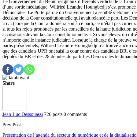
Le Gouvernement du Bénin réagit aux différents verdicts de la Cour con
d’une sortie médiatique, Wilfried Léandre Houngbédji s’est prononcé su
Démocrates. Le Porte-parole du Gouvernement a semblé s’étonner des cr
décision de la Cour constitutionnelle qui avait relancé le parti Les Dé
« (…) lorsque la Cour a donné raison à ce parti, ce n’était pas curieu
si tous les rejets prononcés par les conseillers de la haute juridiction
accusations devant la Cour constitutionnelle. « Si vous élevez un di
n’importe quelle instance judiciaire. Lorsque la charge de la preuve v
partis présidentiels, Wilfried Léandre Houngbédji n’a trouvé aucun dram
que des candidats UPR ont saisi la cour contre des candidats BR, c’est
députés du BR et des 28 députés du parti Les Démocrates le dimanche
Share
Jean-Luc Dessouassi
726 posts
0 comments
Prev Post
Présentation de l’agenda du secteur du numérique et de la digitalisatio