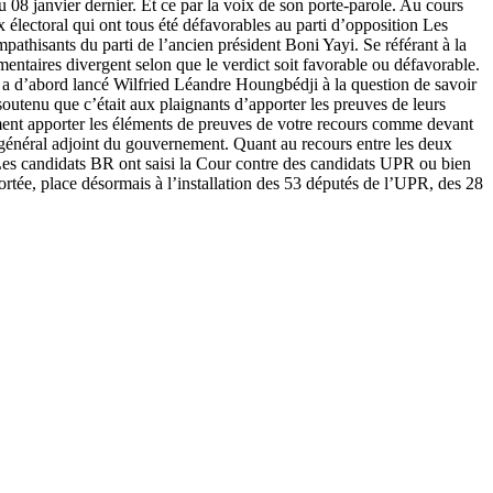
 08 janvier dernier. Et ce par la voix de son porte-parole. Au cours
 électoral qui ont tous été défavorables au parti d’opposition Les
thisants du parti de l’ancien président Boni Yayi. Se référant à la
mmentaires divergent selon que le verdict soit favorable ou défavorable.
», a d’abord lancé Wilfried Léandre Houngbédji à la question de savoir
 soutenu que c’était aux plaignants d’apporter les preuves de leurs
ément apporter les éléments de preuves de votre recours comme devant
re général adjoint du gouvernement. Quant au recours entre les deux
 « Les candidats BR ont saisi la Cour contre des candidats UPR ou bien
ortée, place désormais à l’installation des 53 députés de l’UPR, des 28