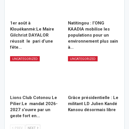
1er août à
Natitingou : l’ONG
Klouékanmè:Le Maire
KAADIA mobilise les
Gilchrist DAYALOR
populations pour un
réussit le pari d’une
environnement plus sain
fête…
à…
UNCATEGORIZED
UNCATEGORIZED
Lions Club Cotonou Le
Grâce présidentielle : Le
Pilier:Le mandat 2026-
militant LD Julien Kandé
2027 s’ouvre par un
Kansou désormais libre
geste fort en…
PREV
NEXT