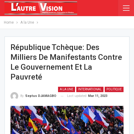
Home
A la Une
République Tchèque: Des
Milliers De Manifestants Contre
Le Gouvernement Et La
Pauvreté
A LA UNE
INTERNATIONAL
POLITIQUE
Last updated
Mar 11, 2023
By
Septus DJAMAGBO