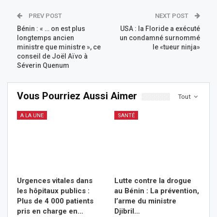
PREV POST
NEXT POST
Bénin : « … on est plus
USA : la Floride a exécuté
longtemps ancien
un condamné surnommé
ministre que ministre », ce
le «tueur ninja»
conseil de Joël Aïvo à
Séverin Quenum
Vous Pourriez Aussi Aimer
Tout
A LA UNE
SANTÉ
Urgences vitales dans
Lutte contre la drogue
les hôpitaux publics :
au Bénin : La prévention,
Plus de 4 000 patients
l’arme du ministre
pris en charge en…
Djibril…